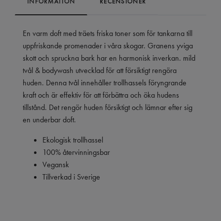
INFORMATION
RECENSIONER
En varm doft med träets friska toner som för tankarna till
uppfriskande promenader i våra skogar. Granens yviga
skott och spruckna bark har en harmonisk inverkan.
mild
tvål & bodywash utvecklad för att försiktigt rengöra
huden. Denna tvål innehåller trollhassels föryngrande
kraft och är effektiv för att förbättra och öka hudens
tillstånd. Det rengör huden försiktigt och lämnar efter sig
en underbar doft.
Ekologisk trollhassel
100% återvinningsbar
Vegansk
Tillverkad i Sverige