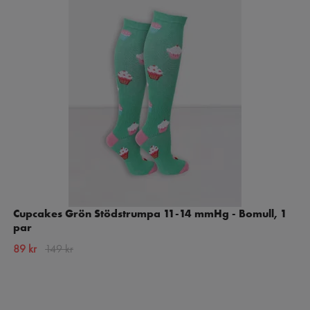
Cupcakes Grön Stödstrumpa 11-14 mmHg - Bomull, 1
par
89 kr
149 kr