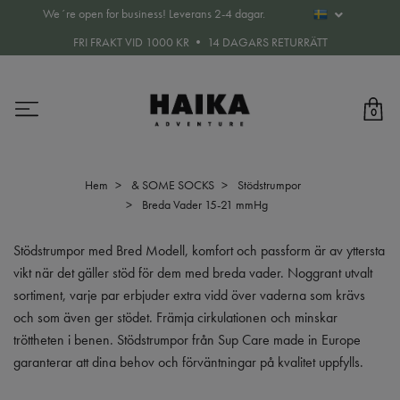
We´re open for business! Leverans 2-4 dagar.
FRI FRAKT VID 1000 KR • 14 DAGARS RETURRÄTT
0
Hem
& SOME SOCKS
Stödstrumpor
Breda Vader 15-21 mmHg
Stödstrumpor med Bred Modell, komfort och passform är av yttersta
vikt när det gäller stöd för dem med breda vader. Noggrant utvalt
sortiment, varje par erbjuder extra vidd över vaderna som krävs
och som även ger stödet. Främja cirkulationen och minskar
tröttheten i benen. Stödstrumpor från Sup Care made in Europe
garanterar att dina behov och förväntningar på kvalitet uppfylls.