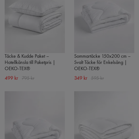
Täcke & Kudde Paket –
Sommartäcke 150x200 cm –
Hotellkänsla till Paketpris |
Svalt Täcke för Enkelsäng |
OEKO-TEX®
OEKO-TEX®
499 kr
795 kr
349 kr
595 kr