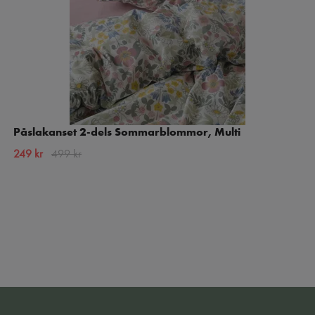
Påslakanset 2-dels Sommarblommor, Multi
249 kr
499 kr