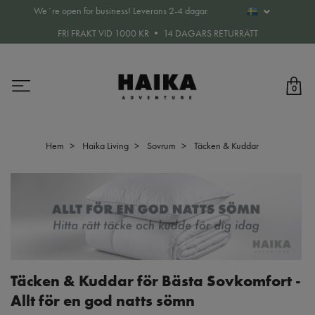
We´re open for business! Leverans 2-4 dagar.
FRI FRAKT VID 1000 KR • 14 DAGARS RETURRÄTT
0
Hem
Haika Living
Sovrum
Täcken & Kuddar
Täcken & Kuddar för Bästa Sovkomfort -
Allt för en god natts sömn