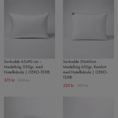
Sovkudde 65x90 cm –
Sovkudde 50x60cm -
Medelhög 1150gr, med
Medelhög 650gr, Komfort
Hotellkänsla | OEKO-TEX®
med Hotellkänsla | OEKO-
TEX®
375 kr
599 kr
220 kr
399 kr