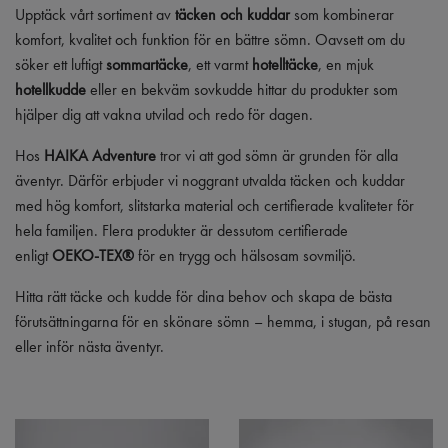
Upptäck vårt sortiment av
täcken och kuddar
som kombinerar
komfort, kvalitet och funktion för en bättre sömn. Oavsett om du
söker ett luftigt
sommartäcke
, ett varmt
hotelltäcke
, en mjuk
hotellkudde
eller en bekväm sovkudde hittar du produkter som
hjälper dig att vakna utvilad och redo för dagen.
Hos
HAIKA Adventure
tror vi att god sömn är grunden för alla
äventyr. Därför erbjuder vi noggrant utvalda täcken och kuddar
med hög komfort, slitstarka material och certifierade kvaliteter för
hela familjen. Flera produkter är dessutom certifierade
enligt
OEKO-TEX®
för en trygg och hälsosam sovmiljö.
Hitta rätt täcke och kudde för dina behov och skapa de bästa
förutsättningarna för en skönare sömn – hemma, i stugan, på resan
eller inför nästa äventyr.