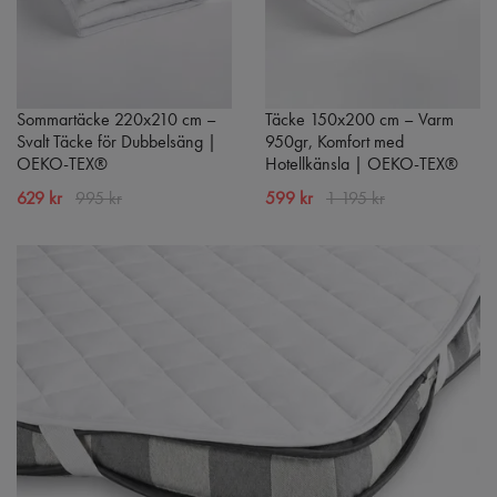
Sommartäcke 220x210 cm –
Täcke 150x200 cm – Varm
Svalt Täcke för Dubbelsäng |
950gr, Komfort med
OEKO-TEX®
Hotellkänsla | OEKO-TEX®
629 kr
995 kr
599 kr
1 195 kr