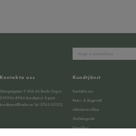
Kontakta oss
Kundtjänst
Stämpelgatan 9 506 46 Borås Org.nr:
Kontakta oss
559396-8984 Kundtjänst: E-post:
Retur- & ångerrätt
kundtjanst@haika.se
Tel: 0763-051312
Allmänna villkor
Storleksguide
Köpvillkor