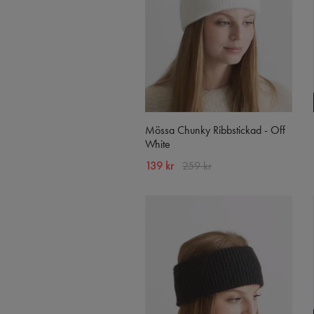
Mössa Chunky Ribbstickad - Off
White
139 kr
259 kr