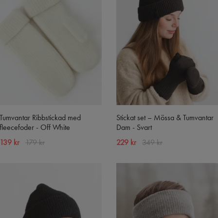
Tumvantar Ribbstickad med
Stickat set – Mössa & Tumvantar
fleecefoder - Off White
Dam - Svart
139 kr
179 kr
229 kr
349 kr