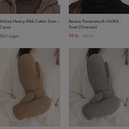
Mössa Heavy-Ribb Cotton Dam –
Beanie Powerstrecth HAIKA -
Cocos
Svart (Onesize)
Slut i Lager
99 kr
129 kr