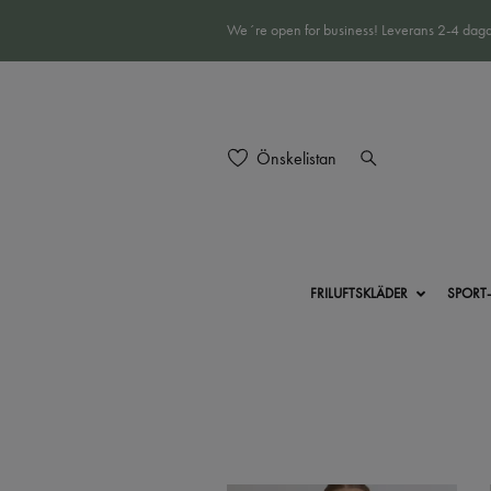
We´re open for business! Leverans 2-4 daga
Önskelistan
FRILUFTSKLÄDER
SPORT