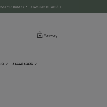
FRAKT VID 1000 KR • 14 DAGARS RETURRÄTT
Varukorg
0
ING
& SOME SOCKS