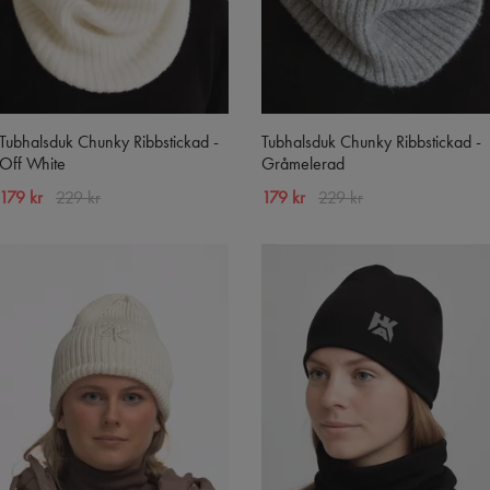
Tubhalsduk Chunky Ribbstickad -
Tubhalsduk Chunky Ribbstickad -
Off White
Gråmelerad
179 kr
229 kr
179 kr
229 kr