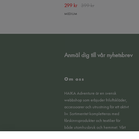
299 kr
399 kr
MEDIUM
Anmäl dig till vår nyhetsbrev
Om oss
HAIKA Adventure är en svensk
webbshop som erbjuder friluftskläder,
accessoarer och utrustning för ett aktivt
liv. Sortimentet kompletteras med
fårskinnsprodukter och textilier för
både utomhusbruk och hemmet. Vårt
fokus ligger på funktionella produkter,