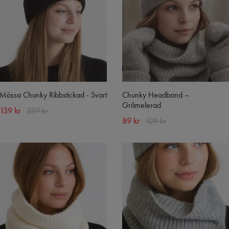
Mössa Chunky Ribbstickad - Svart
Chunky Headband –
Gråmelerad
139 kr
259 kr
89 kr
129 kr