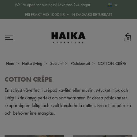
We´re open for business! Leverans 2-4 dagar.
FRI FRAKT VID 1000 KR • 14 DAGARS RETURRÄTT
0
Hem
Haika Living
Sovrum
Påslakanset
COTTON CRÊPE
COTTON CRÊPE
En schyst väveffect i crêpad kavlitet eller muslin. Mycket mjuk och
luftigt i krinklattyg perfekt om sommarnatten är dessa påslakanset,
skapar dig en luftigt och svalt känsla hela natten. Bra att ha på resa
och behöver inte manglas.