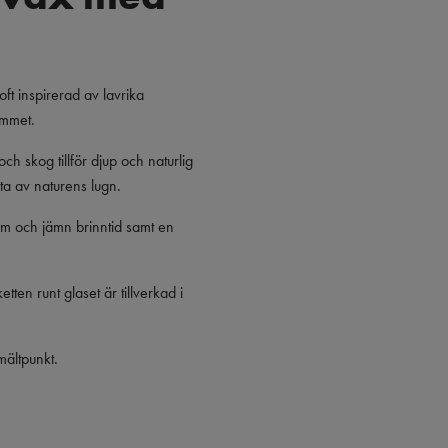
t inspirerad av lavrika
emmet.
h skog tillför djup och naturlig
ta av naturens lugn.
sam och jämn brinntid samt en
ten runt glaset är tillverkad i
mältpunkt.