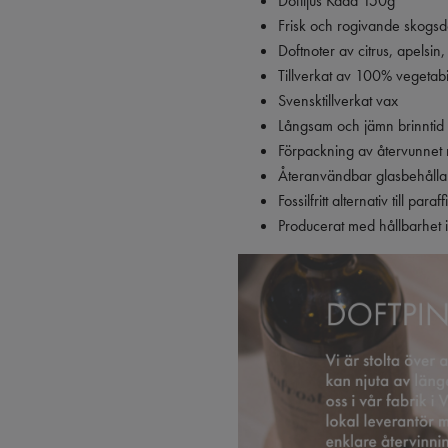
Doftljus Kåda 150g
Frisk och rogivande skogsd
Doftnoter av citrus, apelsin,
Tillverkat av 100% vegetabi
Svensktillverkat vax
Långsam och jämn brinntid
Förpackning av återvunnet 
Återanvändbar glasbehålla
Fossilfritt alternativ till paraff
Producerat med hållbarhet i