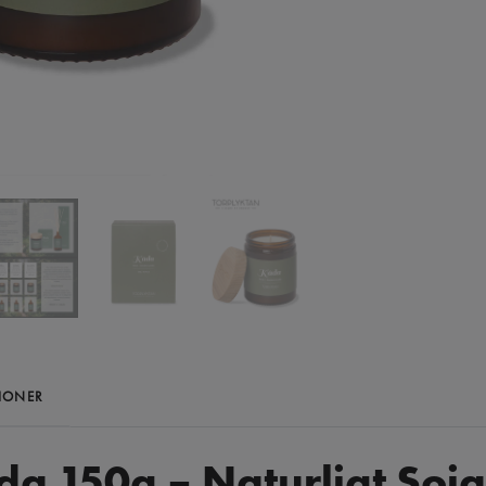
IONER
åda 150g – Naturligt So