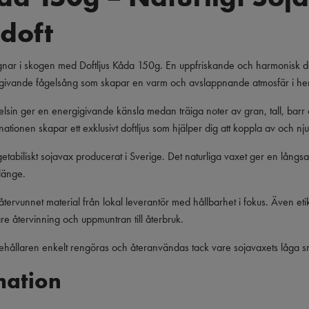
sdoft
gnar i skogen med Doftljus Kåda 150g. En uppfriskande och harmonisk dof
rogivande fågelsång som skapar en varm och avslappnande atmosfär i h
elsin ger en energigivande känsla medan träiga noter av gran, tall, barr oc
ionen skapar ett exklusivt doftljus som hjälper dig att koppla av och nju
egetabiliskt sojavax producerat i Sverige. Det naturliga vaxet ger en lång
länge.
rvunnet material från lokal leverantör med hållbarhet i fokus. Även etiket
are återvinning och uppmuntran till återbruk.
sbehållaren enkelt rengöras och återanvändas tack vare sojavaxets låga s
mation