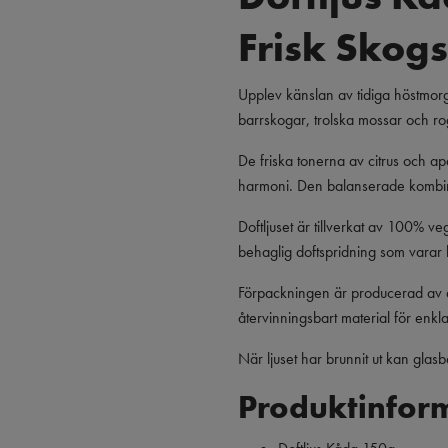
Frisk Skog
Upplev känslan av tidiga höstmor
barrskogar, trolska mossar och 
De friska tonerna av citrus och ap
harmoni. Den balanserade kombinat
Doftljuset är tillverkat av 100% v
behaglig doftspridning som varar 
Förpackningen är producerad av åte
återvinningsbart material för enkl
När ljuset har brunnit ut kan gla
Produktinfor