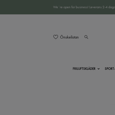
We´re open for business! Leverans 2-4 daga
Önskelistan
FRILUFTSKLÄDER
SPORT