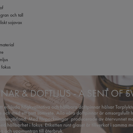
of
 gran och tall
liskt sojavax
material
re
inljus
 fokus