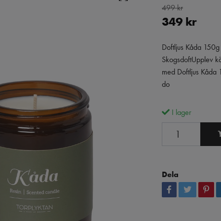
499 kr
349 kr
Doftljus Kåda 150g 
SkogsdoftUpplev kä
med Doftljus Kåda 
do
I lager
Dela