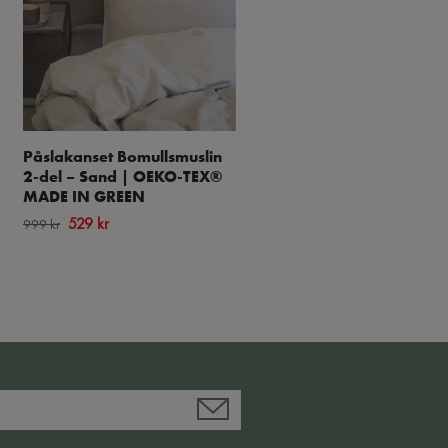
Påslakanset Bomullsmuslin
Botanique Påslakanset 2
2-del – Sand | OEKO-TEX®
- Blå
MADE IN GREEN
249 kr
499 kr
529 kr
999 kr