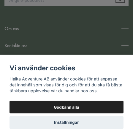
Om oss
Kontakta oss
Kundtjänst
Vi använder cookies
Haika Adventure AB använder cookies för att anpassa
Sociala medier
det innehåll som visas för dig och för att du ska få bästa
tänkbara upplevelse när du handlar hos oss.
Godkänn alla
© 2026 Haika Adventure AB
Inställningar