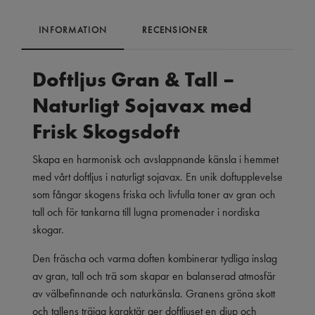
INFORMATION
RECENSIONER
Doftljus Gran & Tall –
Naturligt Sojavax med
Frisk Skogsdoft
Skapa en harmonisk och avslappnande känsla i hemmet
med vårt doftljus i naturligt sojavax. En unik doftupplevelse
som fångar skogens friska och livfulla toner av gran och
tall och för tankarna till lugna promenader i nordiska
skogar.
Den fräscha och varma doften kombinerar tydliga inslag
av gran, tall och trä som skapar en balanserad atmosfär
av välbefinnande och naturkänsla. Granens gröna skott
och tallens träiga karaktär ger doftljuset en djup och