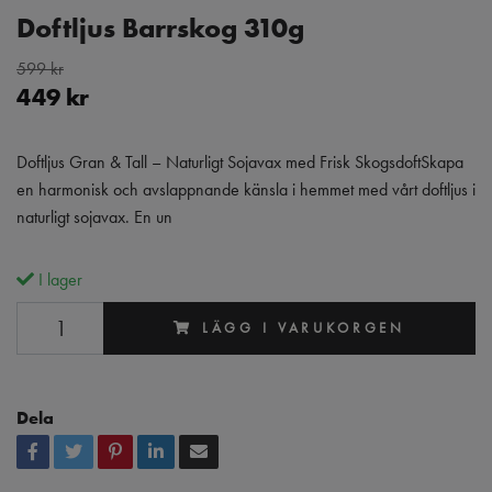
Doftljus Barrskog 310g
599 kr
449 kr
Doftljus Gran & Tall – Naturligt Sojavax med Frisk SkogsdoftSkapa
en harmonisk och avslappnande känsla i hemmet med vårt doftljus i
naturligt sojavax. En un
I lager
LÄGG I VARUKORGEN
Dela