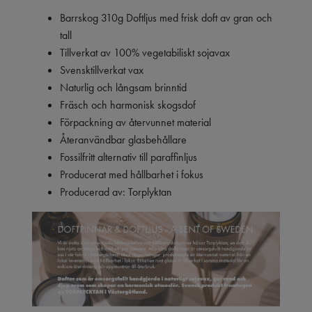
Barrskog 310g Doftljus med frisk doft av gran och
tall
Tillverkat av 100% vegetabiliskt sojavax
Svensktillverkat vax
Naturlig och långsam brinntid
Fräsch och harmonisk skogsdof
Förpackning av återvunnet material
Återanvändbar glasbehållare
Fossilfritt alternativ till paraffinljus
Producerat med hållbarhet i fokus
Producerad av: Torplyktan