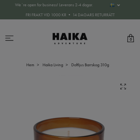
We´re open for business! Leverans 2-4 dagar.
FRI FRAKT VID 1000 KR • 14 DAGARS RETURRÄTT
0
Hem
Haika Living
Doftljus Barrskog 310g