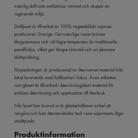
naturlig doft som omfamnar rummet och skapar en
rogivande miljö.
Doftljuset är tillverkat av 100% vegetabiliskt sojavax
producerat i Sverige. Det naturliga vaxet brinner
långsammare och vid lägre temperatur än traditionella
paraffinljus, vilket ger längre brinntid och en jämnare
doftspridning.
Förpackningen är producerad av återvunnet material från
lokal leverantör med hållbarhet i fokus. Även etiketten
runt glaset är tillverkad i återvinningsbart material för
enklare återvinning och uppmuntran till återbruk.
När ljuset har brunnit ut är glasbehållaren enkel att
rengöra och kan återanvändas tack vare sojavaxets låga
smältpunkt.
Produktinformation