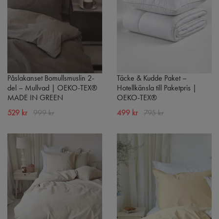
Påslakanset Bomullsmuslin 2-
Täcke & Kudde Paket –
del – Mullvad | OEKO-TEX®
Hotellkänsla till Paketpris |
MADE IN GREEN
OEKO-TEX®
529 kr
999 kr
499 kr
795 kr