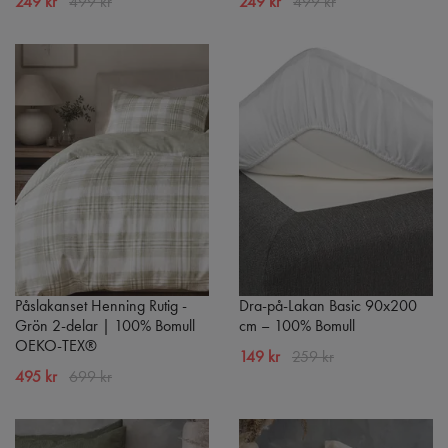
249 kr
499 kr
249 kr
499 kr
Påslakanset Henning Rutig -
Dra-på-Lakan Basic 90x200
Grön 2-delar | 100% Bomull
cm – 100% Bomull
OEKO-TEX®
149 kr
259 kr
495 kr
699 kr