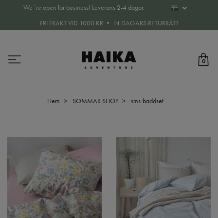
We´re open for business! Leverans 2-4 dagar.
FRI FRAKT VID 1000 KR • 14 DAGARS RETURRÄTT
0
Hem
SOMMAR SHOP
sms-baddset