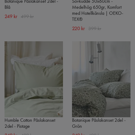
Botanique Påslakanset 2del -
Sovkudde 50x60cm -
Blå
Medelhög 650gr, Komfort
med Hotellkänsla | OEKO-
249 kr
499 kr
TEX®
220 kr
399 kr
Humble Cotton Påslakanset
Botanique Påslakanset 2del -
2del - Pistage
Grön