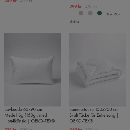
249 kr
499 kr
299 kr
495 kr
Blue
Clay
Skyblue
Sovkudde 65x90 cm –
Sommartäcke 150x200 cm –
Medelhög 1150gr, med
Svalt Täcke för Enkelsäng |
Hotellkänsla | OEKO-TEX®
OEKO-TEX®
375 kr
599 kr
349 kr
595 kr