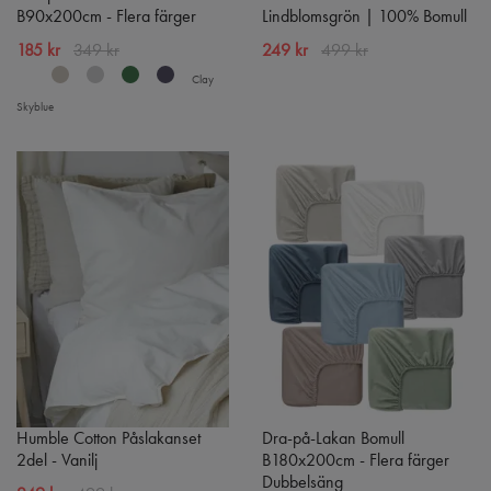
B90x200cm - Flera färger
Lindblomsgrön | 100% Bomull
185 kr
349 kr
249 kr
499 kr
Clay
Skyblue
Humble Cotton Påslakanset
Dra-på-Lakan Bomull
2del - Vanilj
B180x200cm - Flera färger
Dubbelsäng