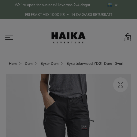
We´re open for business! Leverans 2-4 dagar.
FRI FRAKT VID 1000 KR • 14 DAGARS RETURRÄTT
0
Hem
Dam
Byxor Dam
Byxa Lakewood 7D21 Dam - Svart