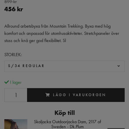
899 kr
456 kr
Allround arbetsbyxa från Mountain Trekking. Byxa med hög
komfort och anpassad för utomhusaktiviteter. Stretchpaneler över
stuss och knä ger god flexibilitet. Sl
STORLEK:
S/34 REGULAR
I lager
LÄGG I VARUKORGEN
Köp till
Skaljacka Outdoorjacka Dam, 2117 of
Sweden - Dk.Plum