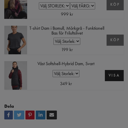
KÖP
999 kr
T-shirt Dam i Bomull, Mörkgrå - Funktionell
Bas för Friluftslivet
KÖP
199 kr
Väst Softshell-Hybrid Dam, Svart
VISA
349 kr
Dela