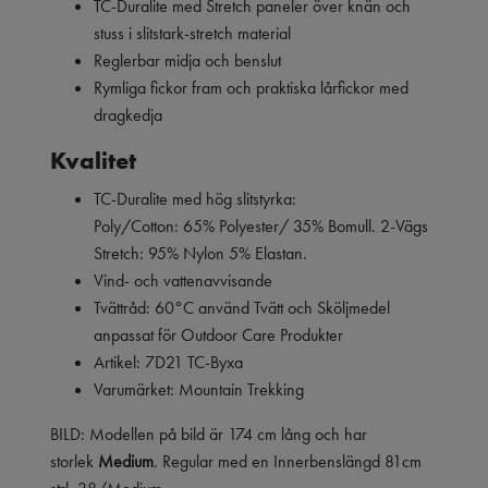
TC-Duralite med Stretch paneler över knän och
stuss i slitstark-stretch material
Reglerbar midja och benslut
Rymliga fickor fram och praktiska lårfickor med
dragkedja
Kvalitet
TC-Duralite med hög slitstyrka:
Poly/Cotton: 65% Polyester/ 35% Bomull. 2-Vägs
Stretch: 95% Nylon 5% Elastan.
Vind- och vattenavvisande
Tvättråd: 60°C använd Tvätt och Sköljmedel
anpassat för Outdoor Care Produkter
Artikel: 7D21 TC-Byxa
Varumärket: Mountain Trekking
BILD: Modellen på bild är 174 cm lång och har
storlek
Medium
. Regular med en Innerbenslängd 81cm