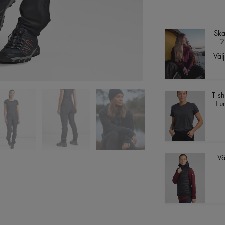
Ska
2
T-sh
Fun
Vä