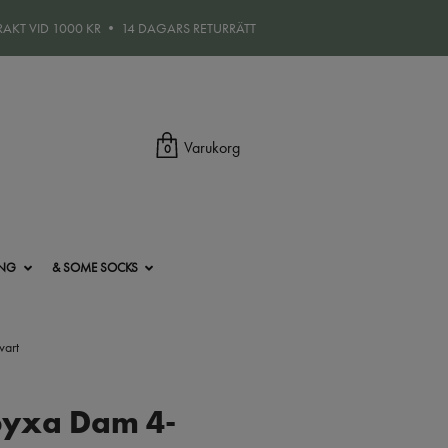
FRAKT VID 1000 KR • 14 DAGARS RETURRÄTT
Varukorg
0
ING
& SOME SOCKS
vart
sbyxa Dam 4-