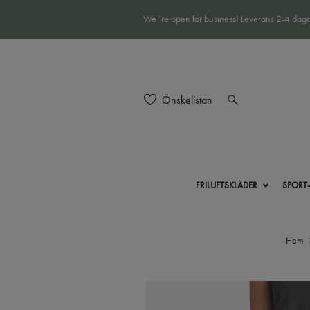
We´re open for business! Leverans 2-4 daga
Önskelistan
FRILUFTSKLÄDER
SPORT
Hem