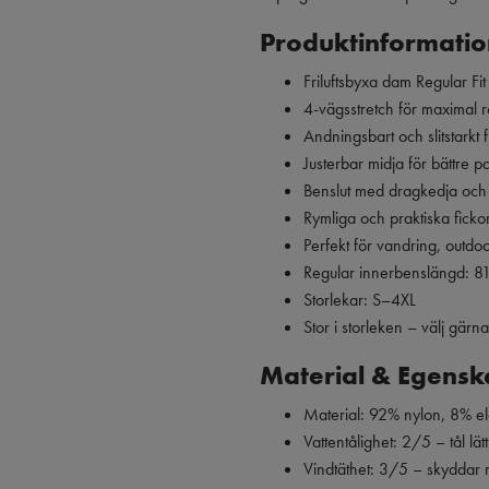
Produktinformatio
Friluftsbyxa dam Regular Fit
4-vägsstretch för maximal r
Andningsbart och slitstarkt 
Justerbar midja för bättre p
Benslut med dragkedja och
Rymliga och praktiska ficko
Perfekt för vandring, outdo
Regular innerbenslängd: 8
Storlekar: S–4XL
Stor i storleken – välj gärn
Material & Egensk
Material: 92% nylon, 8% el
Vattentålighet: 2/5 – tål lä
Vindtäthet: 3/5 – skyddar 