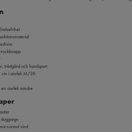
n
örelsefrihet
funktionsmaterial
assform
 tryckknapp
r
or, trädgård och hundsport
1 cm i storlek M/38
a en storlek mindre
aper
astan
tt duggregn
mot normal vind