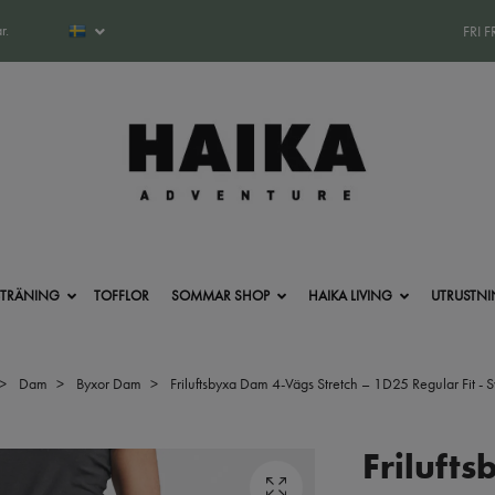
r.
FRI 
-TRÄNING
TOFFLOR
SOMMAR SHOP
HAIKA LIVING
UTRUSTN
Dam
Byxor Dam
Friluftsbyxa Dam 4-Vägs Stretch – 1D25 Regular Fit - S
Friluft