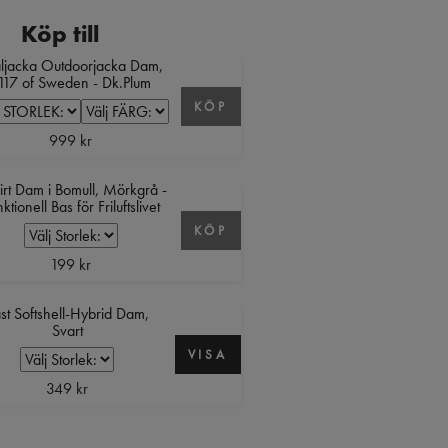
Köp till
ljacka Outdoorjacka Dam,
117 of Sweden - Dk.Plum
KÖP
999 kr
irt Dam i Bomull, Mörkgrå -
ktionell Bas för Friluftslivet
KÖP
199 kr
st Softshell-Hybrid Dam,
Svart
VISA
349 kr