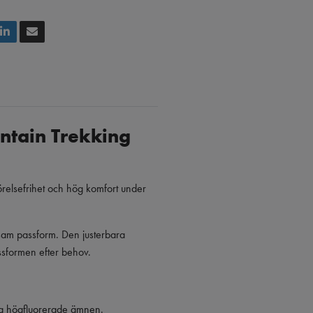
ntain Trekking
örelsefrihet och hög komfort under
ljsam passform. Den justerbara
ssformen efter behov.
a högfluorerade ämnen.