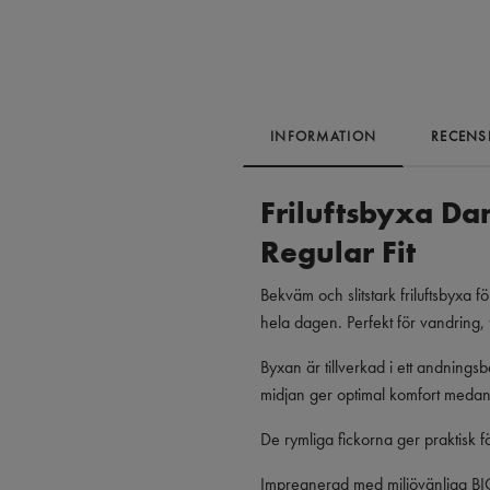
INFORMATION
RECENS
Friluftsbyxa Da
Regular Fit
Bekväm och slitstark friluftsbyxa 
hela dagen. Perfekt för vandring, f
Byxan är tillverkad i ett andnings
midjan ger optimal komfort medan
De rymliga fickorna ger praktisk fö
Impregnerad med miljövänliga B