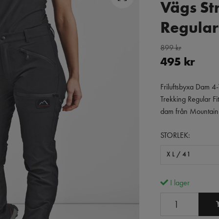
Vägs St
Regular 
899 kr
495 kr
Friluftsbyxa Dam 4-
Trekking Regular Fit
dam från Mountain T
STORLEK:
XL/41
I lager