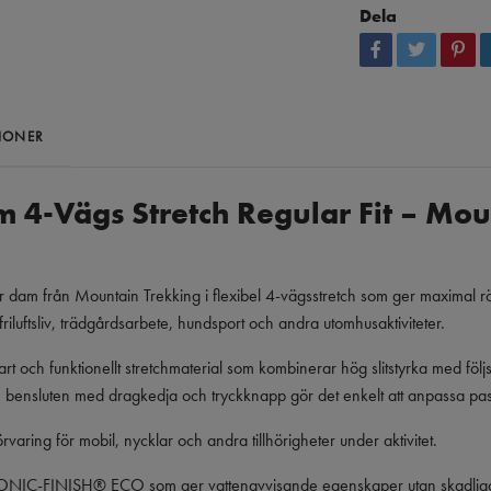
Dela
IONER
m 4-Vägs Stretch Regular Fit – Mou
för dam från Mountain Trekking i flexibel 4-vägsstretch som ger maximal r
riluftsliv, trädgårdsarbete, hundsport och andra utomhusaktiviteter.
bart och funktionellt stretchmaterial som kombinerar hög slitstyrka med fö
 bensluten med dragkedja och tryckknapp gör det enkelt att anpassa pa
rvaring för mobil, nycklar och andra tillhörigheter under aktivitet.
IONIC-FINISH® ECO som ger vattenavvisande egenskaper utan skadlig