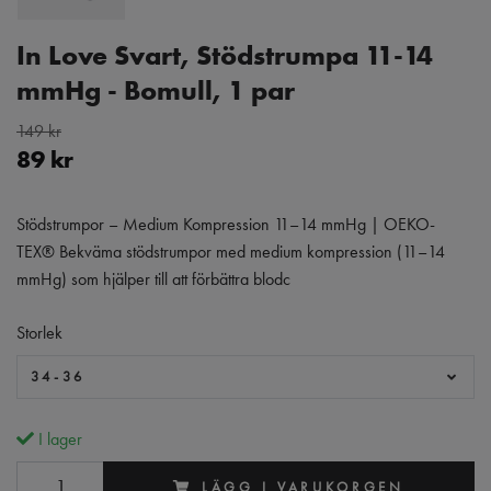
In Love Svart, Stödstrumpa 11-14
mmHg - Bomull, 1 par
149 kr
89 kr
Stödstrumpor – Medium Kompression 11–14 mmHg | OEKO-
TEX® Bekväma stödstrumpor med medium kompression (11–14
mmHg) som hjälper till att förbättra blodc
Storlek
34-36
I lager
LÄGG I VARUKORGEN