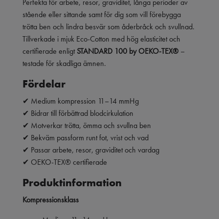
Perfekta för arbete, resor, graviditet, långa perioder av
stående eller sittande samt för dig som vill förebygga
trötta ben och lindra besvär som åderbråck och svullnad.
Tillverkade i mjuk Eco-Cotton med hög elasticitet och
certifierade enligt
STANDARD 100 by OEKO-TEX®
–
testade för skadliga ämnen.
Fördelar
✔ Medium kompression 11–14 mmHg
✔ Bidrar till förbättrad blodcirkulation
✔ Motverkar trötta, ömma och svullna ben
✔ Bekväm passform runt fot, vrist och vad
✔ Passar arbete, resor, graviditet och vardag
✔ OEKO-TEX® certifierade
Produktinformation
Kompressionsklass