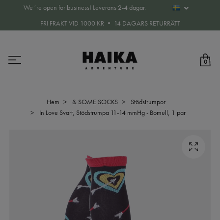
We´re open for business! Leverans 2-4 dagar.
FRI FRAKT VID 1000 KR • 14 DAGARS RETURRÄTT
0
Hem
& SOME SOCKS
Stödstrumpor
In Love Svart, Stödstrumpa 11-14 mmHg - Bomull, 1 par