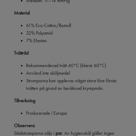
Medium: 11–14 mmHg
Material
61% Eco-Cotton/Bomull
32% Polyamid
7% Elastan
Tvättråd
Rekommenderad tvätt 40°C (klarar 60°C)
Använd inte sköljmedel
Strumporna kan upplevas något stora före första
tvätten på grund av beräknad krympmån.
Tillverkning
Producerade i Europa
Observera
Stödstrumporna säljs i
par
. Av hygienskäl gäller ingen