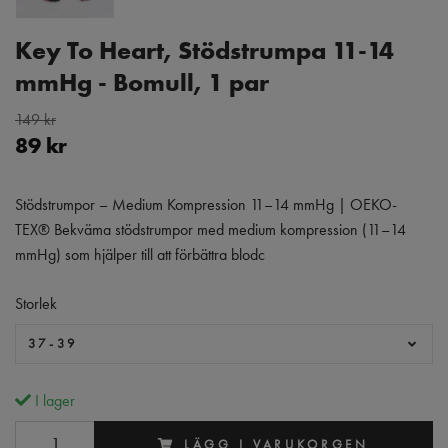
Key To Heart, Stödstrumpa 11-14
mmHg - Bomull, 1 par
149 kr
89 kr
Stödstrumpor – Medium Kompression 11–14 mmHg | OEKO-
TEX® Bekväma stödstrumpor med medium kompression (11–14
mmHg) som hjälper till att förbättra blodc
Storlek
37-39
I lager
LÄGG I VARUKORGEN