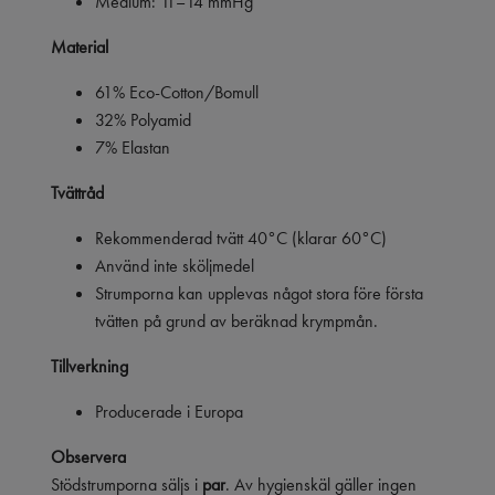
Medium: 11–14 mmHg
Material
61% Eco-Cotton/Bomull
32% Polyamid
7% Elastan
Tvättråd
Rekommenderad tvätt 40°C (klarar 60°C)
Använd inte sköljmedel
Strumporna kan upplevas något stora före första
tvätten på grund av beräknad krympmån.
Tillverkning
Producerade i Europa
Observera
Stödstrumporna säljs i
par
. Av hygienskäl gäller ingen