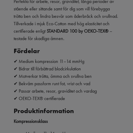
Perfekta för arbete, resor, graviditet, långa perioder av
stående eller sittande samt för dig som vill förebygga
trötta ben och lindra besvär som åderbråck och svullnad.
Tillverkade i mjuk Eco-Cotton med hög elasticitet och
certifierade enligt
STANDARD 100 by OEKO-TEX®
–
testade för skadliga ämnen.
Fördelar
✔ Medium kompression 11–14 mmHg
✔ Bidrar till förbättrad blodcirkulation
✔ Motverkar trötta, ömma och svullna ben
✔ Bekväm passform runt fot, vrist och vad
✔ Passar arbete, resor, graviditet och vardag
✔ OEKO-TEX® certifierade
Produktinformation
Kompressionsklass