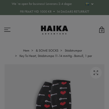
We´re open for business! Leverans 2-4 dagar.
FRI FRAKT VID 1000 KR • 14 DAGARS RETURRÄTT
0
Hem
& SOME SOCKS
Stödstrumpor
Key To Heart, Stödstrumpa 11-14 mmHg - Bomull, 1 par