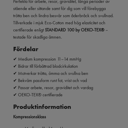
Perfekta för arbete, resor, graviditet, långa perioder av
stående eller sittande samt för dig som vill förebygga
trötta ben och lindra besvär som åderbråck och svullnad.
Tillverkade i mjuk Eco-Cotton med hög elasticitet och
certifierade enligt
STANDARD 100 by OEKO-TEX®
–
testade för skadliga ämnen.
Fördelar
✔ Medium kompression 11–14 mmHg
✔ Bidrar till förbättrad blodcirkulation
✔ Motverkar trötta, ömma och svullna ben
✔ Bekväm passform runt fot, vrist och vad
✔ Passar arbete, resor, graviditet och vardag
✔ OEKO-TEX® certifierade
Produktinformation
Kompressionsklass