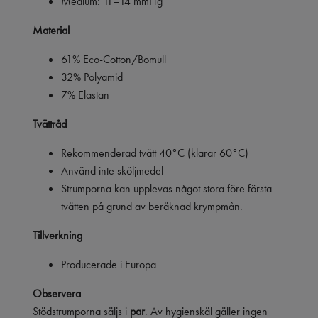
Medium: 11–14 mmHg
Material
61% Eco-Cotton/Bomull
32% Polyamid
7% Elastan
Tvättråd
Rekommenderad tvätt 40°C (klarar 60°C)
Använd inte sköljmedel
Strumporna kan upplevas något stora före första
tvätten på grund av beräknad krympmån.
Tillverkning
Producerade i Europa
Observera
Stödstrumporna säljs i
par
. Av hygienskäl gäller ingen