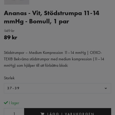
Ananas - Vit, Stödstrumpa 11-14
mmHg - Bomull, 1 par
149 kr
89 kr
Stödstrumpor – Medium Kompression 11–14 mmHg | OEKO-
TEX® Bekväma stödstrumpor med medium kompression (11–14
mmHg) som hjälper till att förbättra blodc
Storlek
37-39
I lager
LÄGG I VARUKORGEN