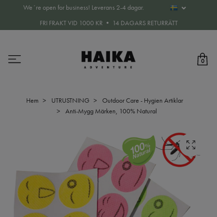
We´re open for business! Leverans 2-4 dagar.
FRI FRAKT VID 1000 KR • 14 DAGARS RETURRÄTT
0
Hem
UTRUSTNING
Outdoor Care - Hygien Artiklar
Anti-Mygg Märken, 100% Natural