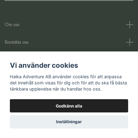
Om oss
Kontakta oss
Kundtjänst
Vi använder cookies
Haika Adventure AB använder cookies för att anpassa
Sociala medier
det innehåll som visas för dig och för att du ska få bästa
tänkbara upplevelse när du handlar hos oss.
Godkänn alla
© 2026 Haika Adventure AB
Inställningar