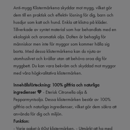
Anti-mygg Klistermärkena skyddar mot mygg, vilket gör
dem till en praktisk och effektiv lösning för dig, barn och
husdjur som katt och hund. Enkla att klistra på kläder.
Tillverkade av syntet material som har behandlats med en
ekologisk och aromatisk olja. Doften är behaglig för
människor men inte för myggor som kommer hålla sig
borta. Med dessa klistermärkena kan du njuta av
utomhuslivet och kvällar utan att behöva oroa dig för
myggbett. Du kan vara bekväm och skyddad mot myggor
med våra högkvalitativa klistermärken.
Innehållsförteckning: 100% giftfria och naturliga
ingredienser 💛
- Eterisk Citronella olja &
Pepparmyntsolja. Dessa klistermärken består av 100%
giftfria och naturliga ingredienser, vilket gör dem säkra att
använda för dig och miljön.
Funktion:
- Varje paket à 60st klistermärken. - Utmärkt att ha med