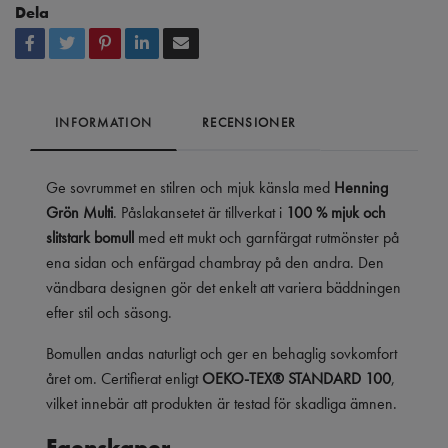
Dela
INFORMATION
RECENSIONER
Ge sovrummet en stilren och mjuk känsla med
Henning
Grön Multi
. Påslakansetet är tillverkat i
100 % mjuk och
slitstark bomull
med ett mukt och garnfärgat rutmönster på
ena sidan och enfärgad chambray på den andra. Den
vändbara designen gör det enkelt att variera bäddningen
efter stil och säsong.
Bomullen andas naturligt och ger en behaglig sovkomfort
året om. Certifierat enligt
OEKO-TEX® STANDARD 100
,
vilket innebär att produkten är testad för skadliga ämnen.
Egenskaper