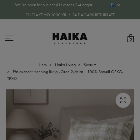
We´re open for business! Leverans 2-4 dagar.
FRI FRAKT VID 1000 KR • 14 DAGARS RETURRÄTT
0
Hem
Haika Living
Sovrum
Påslakanset Henning Rutig - Grön 2-delar | 100% Bomull OEKO-
TEX®