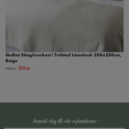
Quiltat Sängöverkast i Tvättad Linnelook 250x250cm,
Beige
575 kr
995 kr
Anmäl dig till vår nyhetsbrev