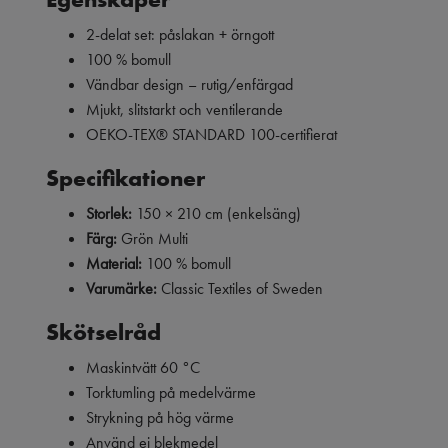
2-delat set: påslakan + örngott
100 % bomull
Vändbar design – rutig/enfärgad
Mjukt, slitstarkt och ventilerande
OEKO-TEX® STANDARD 100-certifierat
Specifikationer
Storlek:
150 × 210 cm (enkelsäng)
Färg:
Grön Multi
Material:
100 % bomull
Varumärke:
Classic Textiles of Sweden
Skötselråd
Maskintvätt 60 °C
Torktumling på medelvärme
Strykning på hög värme
Använd ej blekmedel