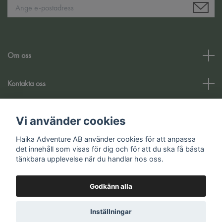
Om oss
Kontakta oss
Kundtjänst
Vi använder cookies
Haika Adventure AB använder cookies för att anpassa
Sociala medier
det innehåll som visas för dig och för att du ska få bästa
tänkbara upplevelse när du handlar hos oss.
Godkänn alla
© 2026 Haika Adventure AB
Inställningar