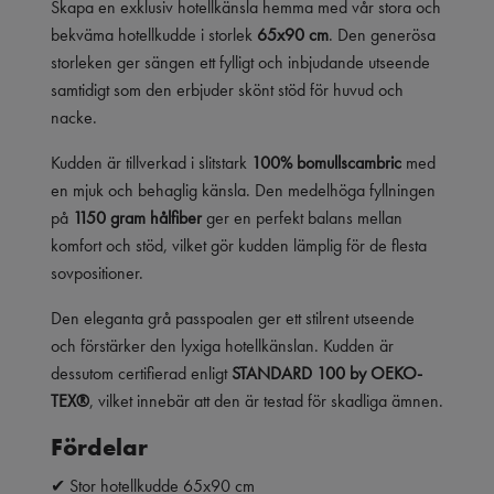
Skapa en exklusiv hotellkänsla hemma med vår stora och
bekväma hotellkudde i storlek
65x90 cm
. Den generösa
storleken ger sängen ett fylligt och inbjudande utseende
samtidigt som den erbjuder skönt stöd för huvud och
nacke.
Kudden är tillverkad i slitstark
100% bomullscambric
med
en mjuk och behaglig känsla. Den medelhöga fyllningen
på
1150 gram hålfiber
ger en perfekt balans mellan
komfort och stöd, vilket gör kudden lämplig för de flesta
sovpositioner.
Den eleganta grå passpoalen ger ett stilrent utseende
och förstärker den lyxiga hotellkänslan. Kudden är
dessutom certifierad enligt
STANDARD 100 by OEKO-
TEX®
, vilket innebär att den är testad för skadliga ämnen.
Fördelar
✔ Stor hotellkudde 65x90 cm