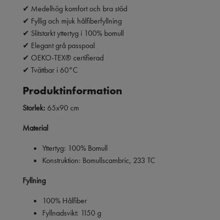
✔ Medelhög komfort och bra stöd
✔ Fyllig och mjuk hålfiberfyllning
✔ Slitstarkt yttertyg i 100% bomull
✔ Elegant grå passpoal
✔ OEKO-TEX® certifierad
✔ Tvättbar i 60°C
Produktinformation
Storlek:
65x90 cm
Material
Yttertyg: 100% Bomull
Konstruktion: Bomullscambric, 233 TC
Fyllning
100% Hålfiber
Fyllnadsvikt: 1150 g