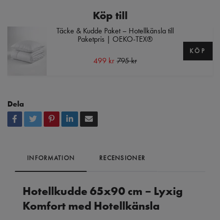
Köp till
Täcke & Kudde Paket – Hotellkänsla till
Paketpris | OEKO-TEX®
KÖP
499 kr
795 kr
Dela
INFORMATION
RECENSIONER
Hotellkudde 65x90 cm – Lyxig
Komfort med Hotellkänsla