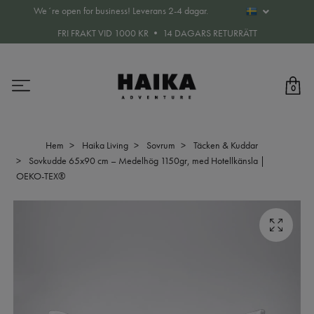
We´re open for business! Leverans 2-4 dagar.
FRI FRAKT VID 1000 KR • 14 DAGARS RETURRÄTT
0
Hem
Haika Living
Sovrum
Täcken & Kuddar
Sovkudde 65x90 cm – Medelhög 1150gr, med Hotellkänsla |
OEKO-TEX®