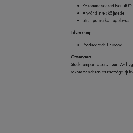
Rekommenderad tvätt 40°C
Använd inte sköljmedel
Strumporna kan upplevas nå
Tillverkning
Producerade i Europa
Observera
Stödstrumporna säljs i
par
. Av hyg
rekommenderas att rådfråga sjuk