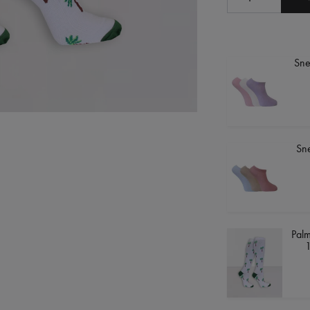
Sne
Sne
Palm
1