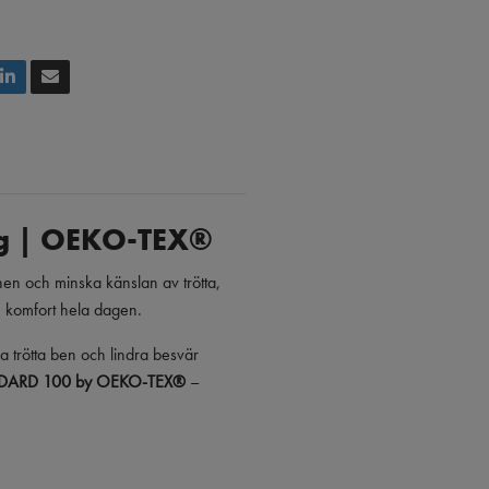
Hg | OEKO-TEX®
ionen och minska känslan av trötta,
n komfort hela dagen.
ga trötta ben och lindra besvär
DARD 100 by OEKO-TEX®
–