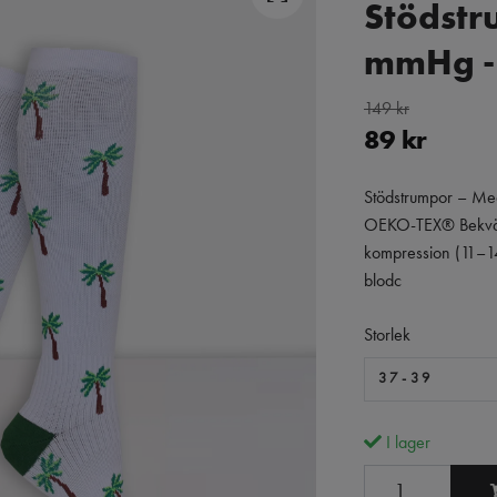
Stödstr
mmHg - 
149 kr
89 kr
Stödstrumpor – M
OEKO-TEX® Bekvä
kompression (11–14 
blodc
Storlek
37-39
I lager