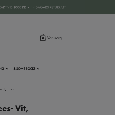
FRAKT VID 1000 KR • 14 DAGARS RETURRÄTT
Varukorg
0
ING
& SOME SOCKS
ull, 1 par
es- Vit,