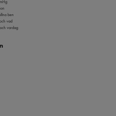
mmHg
ion
ullna ben
 och vad
t och vardag
n