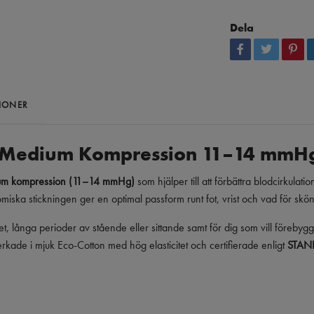
Dela
IONER
– Medium Kompression 11–14 mm
ium kompression (11–14 mmHg)
som hjälper till att förbättra blodcirkulat
ska stickningen ger en optimal passform runt fot, vrist och vad för skö
tet, långa perioder av stående eller sittande samt för dig som vill förebyg
rkade i mjuk Eco-Cotton med hög elasticitet och certifierade enligt
STAN