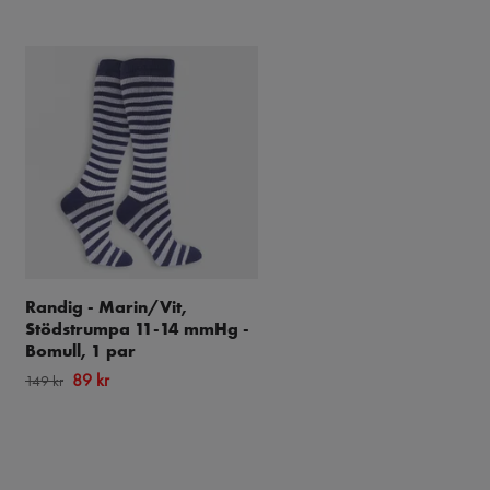
Randig - Marin/Vit,
Smalrandig-Multi,
Stödstrumpa 11-14 mmHg -
Stödstrumpa 11-14 mmHg
Bomull, 1 par
Bomull, 1 par
89 kr
89 kr
149 kr
149 kr