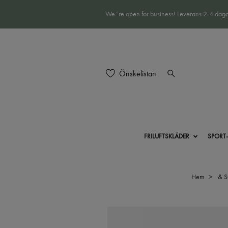
We´re open for business! Leverans 2-4 daga
Önskelistan
FRILUFTSKLÄDER
SPORT
Hem
& 