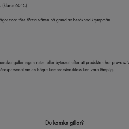
 (klarar 60°C)
got stora före första tvätten på grund av beräknad krympmån.
ienskäl gäller ingen retur- eller bytesrätt efter att produkten har provats
vårdspersonal om en högre kompressionsklass kan vara lämplig.