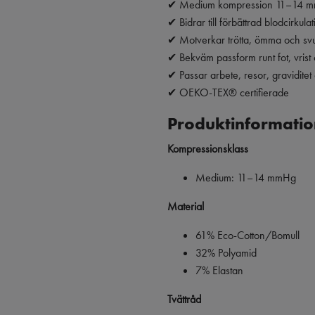
✔ Medium kompression 11–14 
✔ Bidrar till förbättrad blodcirkulat
✔ Motverkar trötta, ömma och sv
✔ Bekväm passform runt fot, vrist
✔ Passar arbete, resor, gravidite
✔ OEKO-TEX® certifierade
Produktinformatio
Kompressionsklass
Medium: 11–14 mmHg
Material
61% Eco-Cotton/Bomull
32% Polyamid
7% Elastan
Tvättråd