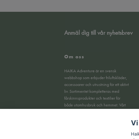
Anmäl dig till vår nyhetsbrev
Om oss
HAIKA Adventure är en svensk
webbshop som erbjuder friluftskläder,
accessoarer och utrustning för ett aktivt
liv. Sortimentet kompletteras med
fårskinnsprodukter och textilier för
både utomhusbruk och hemmet. Vårt
fokus ligger på funktionella produkter,
tydlig kvalitet och en smidig
Vi
köpupplevelse online.
Hai