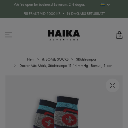
We´re open for business! Leverans 2-4 dagar.
FRI FRAKT VID 1000 KR • 14 DAGARS RETURRÄTT
0
Hem
& SOME SOCKS
Stödstrumpor
Doctor Mix-Mörk, Stödstrumpa 11-14 mmHg - Bomull, 1 par