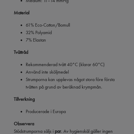
Medium: 11–14 mmHg
Material
61% Eco-Cotton/Bomull
32% Polyamid
7% Elastan
Tvättråd
Rekommenderad tvätt 40°C (klarar 60°C)
Använd inte sköljmedel
Strumporna kan upplevas något stora före första
tvätten på grund av beräknad krympmån.
Tillverkning
Producerade i Europa
Observera
Stödstrumporna säljs i
par
. Av hygienskäl gäller ingen