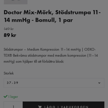
Doctor Mix-Mörk, Stödstrumpa 11-
14 mmHg - Bomull, 1 par
149 kr
89 kr
Stödstrumpor – Medium Kompression 11–14 mmHg | OEKO-
TEX® Bekväma stödstrumpor med medium kompression (11–14
mmHg) som hjälper till att förbättra blodc
Storlek
37-39
I lager
LÄGG I VARUKORGEN