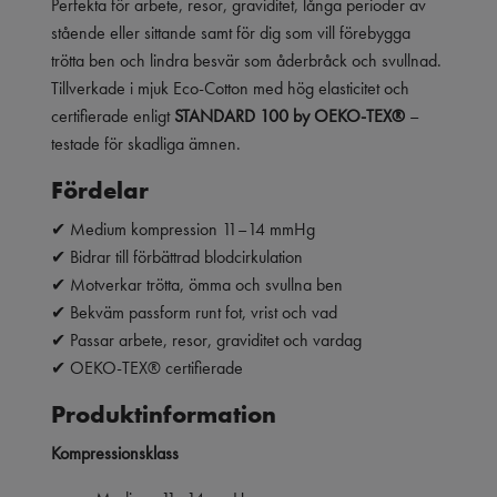
Perfekta för arbete, resor, graviditet, långa perioder av
stående eller sittande samt för dig som vill förebygga
trötta ben och lindra besvär som åderbråck och svullnad.
Tillverkade i mjuk Eco-Cotton med hög elasticitet och
certifierade enligt
STANDARD 100 by OEKO-TEX®
–
testade för skadliga ämnen.
Fördelar
✔ Medium kompression 11–14 mmHg
✔ Bidrar till förbättrad blodcirkulation
✔ Motverkar trötta, ömma och svullna ben
✔ Bekväm passform runt fot, vrist och vad
✔ Passar arbete, resor, graviditet och vardag
✔ OEKO-TEX® certifierade
Produktinformation
Kompressionsklass