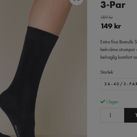
3-Par
189 kr
149 kr
Extra fina Bomulls S
bekväma strumpor 
behaglig komfort oc
Storlek
36-40/3-PA
I lager