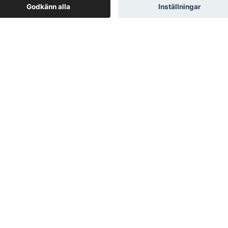
Godkänn alla
Inställningar
Kontakta oss
Kundtjänst
Stämpelgatan 9 506 46 Borås Org.nr:
Kontakta oss
559396-8984 Kundtjänst: E-post:
Retur- & ångerrätt
kundtjanst@haika.se
Tel: 0763-051312
Allmänna villkor
Storleksguide
Köpvillkor
Om oss
Integritetspolicy
Returer