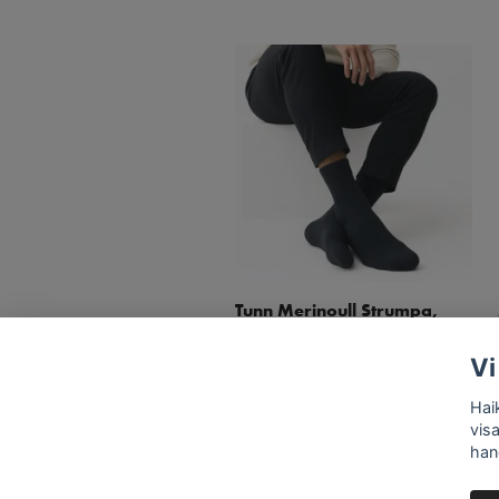
Tunn Merinoull Strumpa,
Svart 3-par
199 kr
Vi
500 kr
Hai
vis
han