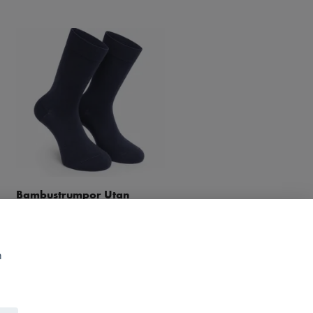
Bambustrumpor Utan
Ull Lösresår Komfort -
Tåsöm 5-pack – Marinblå
Marin 3par
199 kr
149 kr
234 kr
199 kr
m