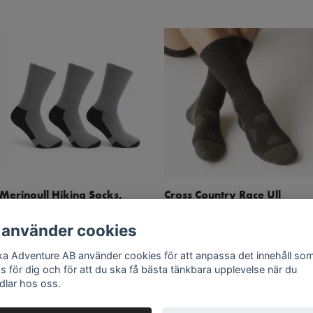
Merinoull Hiking Socks,
Cross Country Race Ull
Grå/Svart 3-par
Socks, Svart/Antracit 2-Par
199 kr
149 kr
 använder cookies
349 kr
299 kr
ka Adventure AB använder cookies för att anpassa det innehåll so
as för dig och för att du ska få bästa tänkbara upplevelse när du
dlar hos oss.