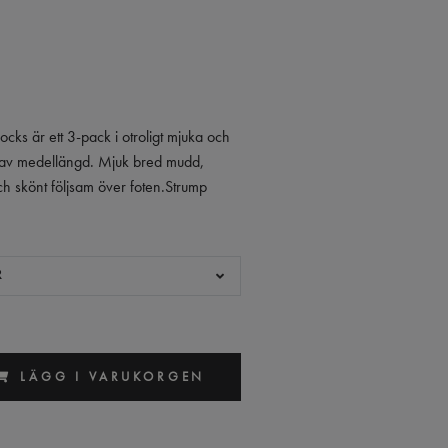
ocks är ett 3-pack i otroligt mjuka och
av medellängd. Mjuk bred mudd,
h skönt följsam över foten.Strump
R
LÄGG I VARUKORGEN