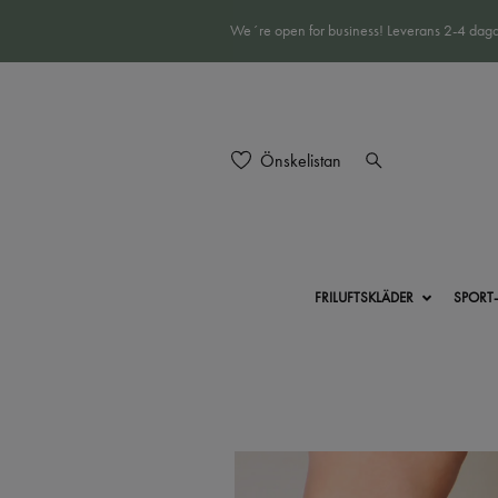
We´re open for business! Leverans 2-4 daga
Önskelistan
FRILUFTSKLÄDER
SPORT