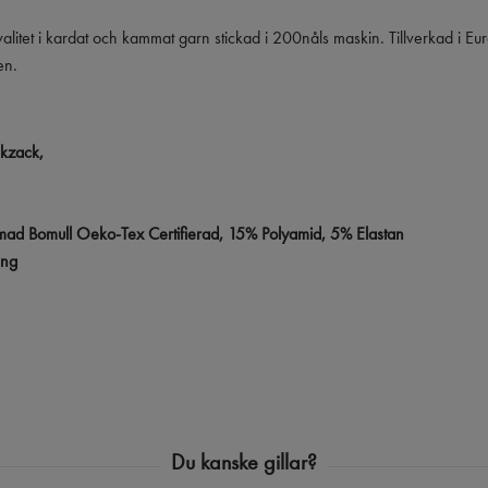
valitet i kardat och kammat garn stickad i 200nåls maskin. Tillverkad i E
en.
ckzack,
mad Bomull
Oeko-Tex Certifierad, 15% Polyamid, 5% Elastan
ing