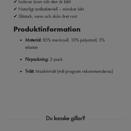
✔ Isolerar även när den är blöt
✔ Naturligt antibakteriell – minskar lukt
✔ Slitstark, varm och skön året runt
Produktinformation
Material:
85% merinoull, 10% polyamid, 5%
elastan
Förpackning:
2-pack
Tvätt:
Maskintvätt (milt program rekommenderas)