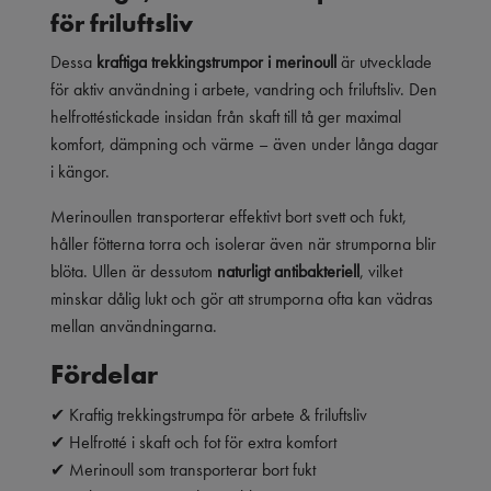
för friluftsliv
Dessa
kraftiga trekkingstrumpor i merinoull
är utvecklade
för aktiv användning i arbete, vandring och friluftsliv. Den
helfrottéstickade insidan från skaft till tå ger maximal
komfort, dämpning och värme – även under långa dagar
i kängor.
Merinoullen transporterar effektivt bort svett och fukt,
håller fötterna torra och isolerar även när strumporna blir
blöta. Ullen är dessutom
naturligt antibakteriell
, vilket
minskar dålig lukt och gör att strumporna ofta kan vädras
mellan användningarna.
Fördelar
✔ Kraftig trekkingstrumpa för arbete & friluftsliv
✔ Helfrotté i skaft och fot för extra komfort
✔ Merinoull som transporterar bort fukt