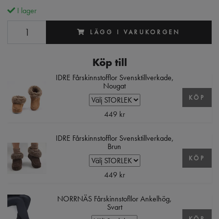
I lager
LÄGG I VARUKORGEN
Köp till
IDRE Fårskinnstofflor Svensktillverkade,
Nougat
KÖP
449 kr
IDRE Fårskinnstofflor Svensktillverkade,
Brun
KÖP
449 kr
NORRNÄS Fårskinnstofllor Ankelhög,
Svart
KÖP