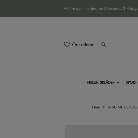
We´re open for business! Leverans 2-4 daga
Önskelistan
FRILUFTSKLÄDER
SPORT
Hem
& SOME SOCKS