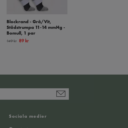
Blockrand - Grå/Vit,
Dots-Auqa, Stödstrumpa 
Stödstrumpa 11-14 mmHg -
14 mmHg - Bomull, 1 par
Bomull, 1 par
89 kr
149 kr
89 kr
149 kr
Sociala medier