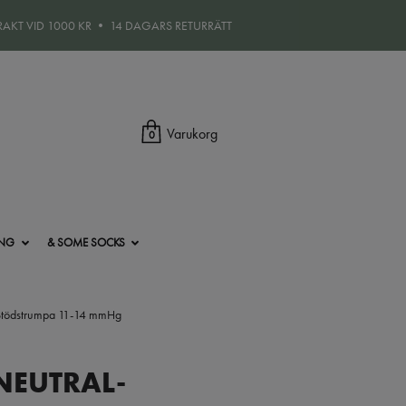
FRAKT VID 1000 KR • 14 DAGARS RETURRÄTT
Varukorg
0
ING
& SOME SOCKS
tödstrumpa 11-14 mmHg
 NEUTRAL-