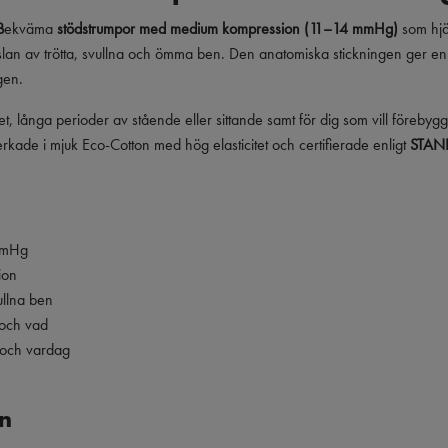
B
ekväma
stödstrumpor med medium kompression (11–14 mmHg)
som hjälp
lan av trötta, svullna och ömma ben. Den anatomiska stickningen ger en op
gen.
tet, långa perioder av stående eller sittande samt för dig som vill förebyg
rkade i mjuk Eco-Cotton med hög elasticitet och certifierade enligt
STAN
mmHg
ion
ullna ben
 och vad
t och vardag
n