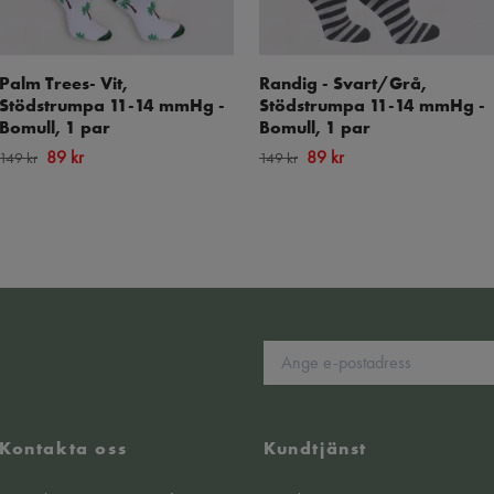
Palm Trees- Vit,
Randig - Svart/Grå,
Stödstrumpa 11-14 mmHg -
Stödstrumpa 11-14 mmHg -
Bomull, 1 par
Bomull, 1 par
89 kr
89 kr
149 kr
149 kr
Kontakta oss
Kundtjänst