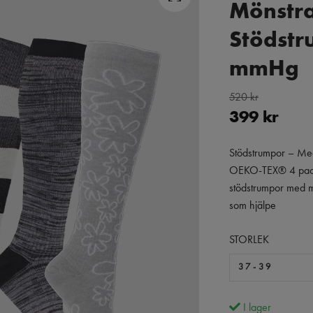
Mönstr
Stödstr
mmHg
520 kr
399 kr
Stödstrumpor – M
OEKO-TEX® 4 pack
stödstrumpor med
som hjälpe
STORLEK
37-39
I lager