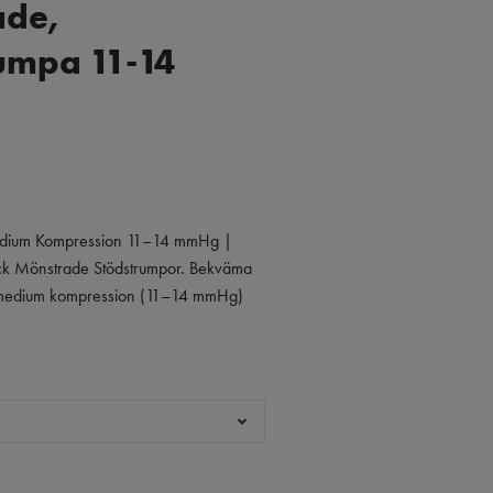
ade,
umpa 11-14
edium Kompression 11–14 mmHg |
 Mönstrade Stödstrumpor. Bekväma
 medium kompression (11–14 mmHg)