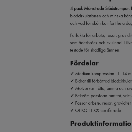
4 pack Mönstrade Stödstrumpor. 
blodcirkulationen och minska käns
och vad för skön komfort hela da
Perfekta för arbete, resor, gravidi
som åderbråck och svullnad. Tillve
testade för skadliga ämnen.
Fördelar
✔ Medium kompression 11–14 
✔ Bidrar till förbättrad blodcirkulat
✔ Motverkar trötta, ömma och sv
✔ Bekväm passform runt fot, vrist
✔ Passar arbete, resor, gravidite
✔ OEKO-TEX® certifierade
Produktinformatio