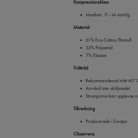
Kompressionsklass
Medium: 11–14 mmHg
Material
61% Eco-Cotton/Bomull
32% Polyamid
7% Elastan
Tvättråd
Rekommenderad tvätt 40°C
Använd inte sköljmedel
Strumporna kan upplevas nå
Tillverkning
Producerade i Europa
Observera