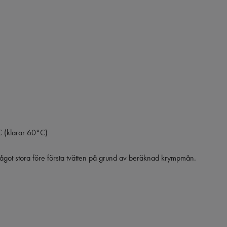
 (klarar 60°C)
got stora före första tvätten på grund av beräknad krympmån.