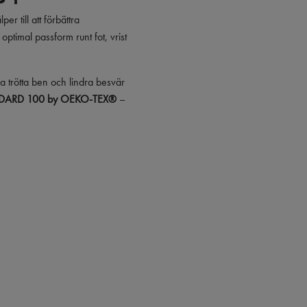
er till att förbättra
timal passform runt fot, vrist
ga trötta ben och lindra besvär
DARD 100 by OEKO-TEX®
–