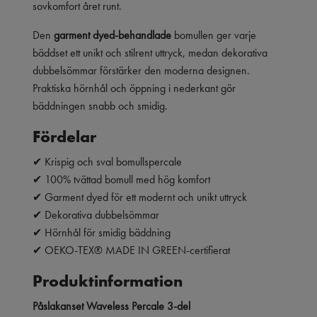
sovkomfort året runt.
Den
garment dyed-behandlade
bomullen ger varje
bäddset ett unikt och stilrent uttryck, medan dekorativa
dubbelsömmar förstärker den moderna designen.
Praktiska hörnhål och öppning i nederkant gör
bäddningen snabb och smidig.
Fördelar
✔ Krispig och sval bomullspercale
✔ 100% tvättad bomull med hög komfort
✔ Garment dyed för ett modernt och unikt uttryck
✔ Dekorativa dubbelsömmar
✔ Hörnhål för smidig bäddning
✔ OEKO-TEX® MADE IN GREEN-certifierat
Produktinformation
Påslakanset Waveless Percale 3-del