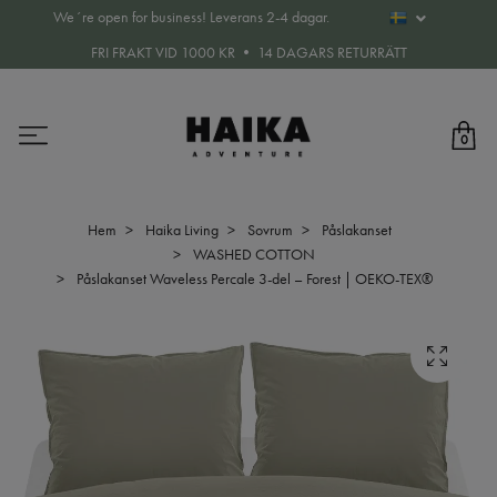
We´re open for business! Leverans 2-4 dagar.
FRI FRAKT VID 1000 KR • 14 DAGARS RETURRÄTT
0
Hem
Haika Living
Sovrum
Påslakanset
WASHED COTTON
Påslakanset Waveless Percale 3-del – Forest | OEKO-TEX®