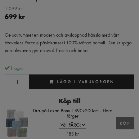
1 099 kr
699 kr
Ge sovrummet en modern och avslappnad känsla med vårt
Waveless Percale påslakanset i 100% tvättad bomull. Den krispiga
percaleväven ger en sval, fräsch och beha
I lager
LÄGG I VARUKORGEN
Köp till
Dra-på-Lakan Bomull B90x200cm - Flera
färger
KÖP
185 kr