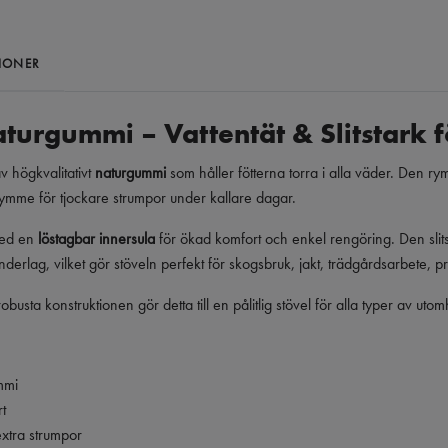
IONER
turgummi – Vattentät & Slitstark f
av högkvalitativt
naturgummi
som håller fötterna torra i alla väder. Den ry
utrymme för tjockare strumpor under kallare dagar.
med en
löstagbar innersula
för ökad komfort och enkel rengöring. Den slits
erlag, vilket gör stöveln perfekt för skogsbruk, jakt, trädgårdsarbete, pr
sta konstruktionen gör detta till en pålitlig stövel för alla typer av uto
mmi
t
xtra strumpor