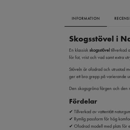
INFORMATION
RECENS
Skogsstövel i Na
En klassisk
skogsstövel
tillverkad 
för fot, vrist och vad samt extra 
Stöveln är ofodrad och utrustad 
ger ett bra grepp på varierande und
Den skogsgröna färgen och den robu
Fördelar
✔ Tillverkad av vattentätt naturgu
✔ Rymlig passform för hög komfor
✔ Ofodrad modell med plats för e