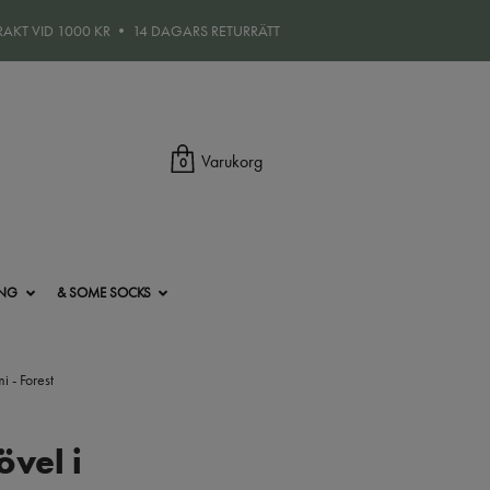
FRAKT VID 1000 KR • 14 DAGARS RETURRÄTT
Varukorg
0
ING
& SOME SOCKS
 - Forest
vel i