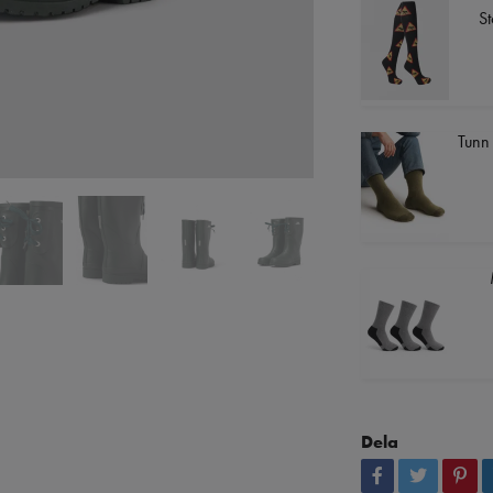
S
Tunn
Dela