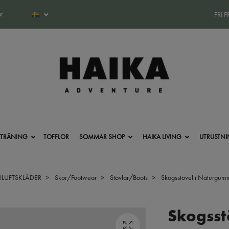
r.
FRI 
-TRÄNING
TOFFLOR
SOMMAR SHOP
HAIKA LIVING
UTRUSTN
RILUFTSKLÄDER
Skor/Footwear
Stövlar/Boots
Skogsstövel i Naturgummi
Skogsstö