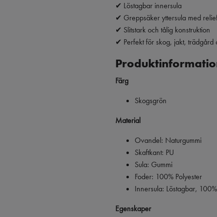
✔ Löstagbar innersula
✔ Greppsäker yttersula med relie
✔ Slitstark och tålig konstruktion
✔ Perfekt för skog, jakt, trädgård o
Produktinformatio
Färg
Skogsgrön
Material
Ovandel: Naturgummi
Skaftkant: PU
Sula: Gummi
Foder: 100% Polyester
Innersula: Löstagbar, 100%
Egenskaper