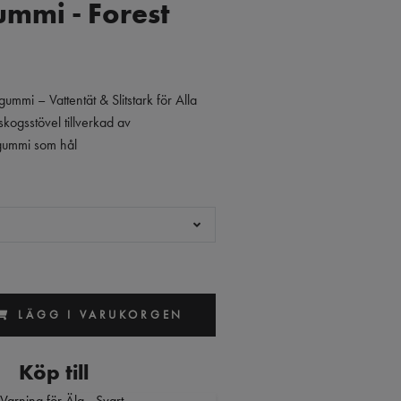
mmi - Forest
ummi – Vattentät & Slitstark för Alla
skogsstövel tillverkad av
rgummi som hål
LÄGG I VARUKORGEN
Köp till
Varning för Älg - Svart,