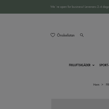
We´re open for business! Leverans 2-4 daga
Önskelistan
FRILUFTSKLÄDER
SPORT
Hem
F