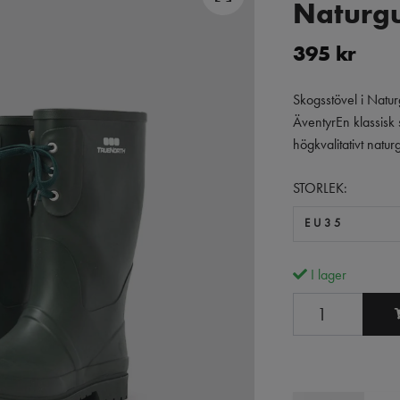
Naturgu
395 kr
Skogsstövel i Naturg
ÄventyrEn klassisk 
högkvalitativt natu
STORLEK:
EU35
I lager