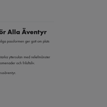
ör Alla Äventyr
mliga passformen ger gott om plats
tarka yttersulan med reliefmönster
omenader och friluftsliv.
mhusäventyr.