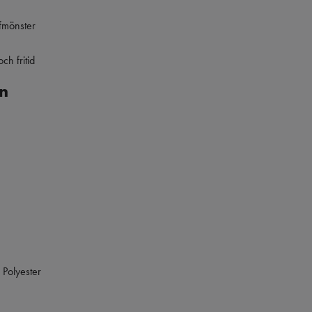
fmönster
ch fritid
n
 Polyester