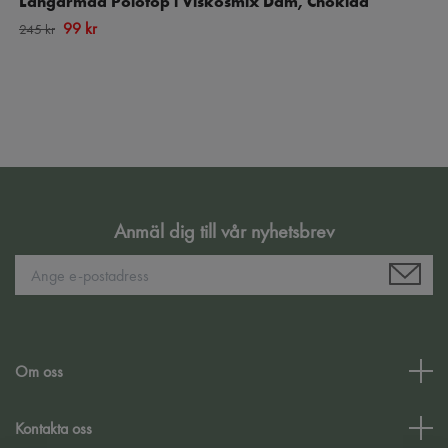
Långärmad Polotop i Viskosmix Dam, Choklad
99 kr
245 kr
Anmäl dig till vår nyhetsbrev
Om oss
Kontakta oss