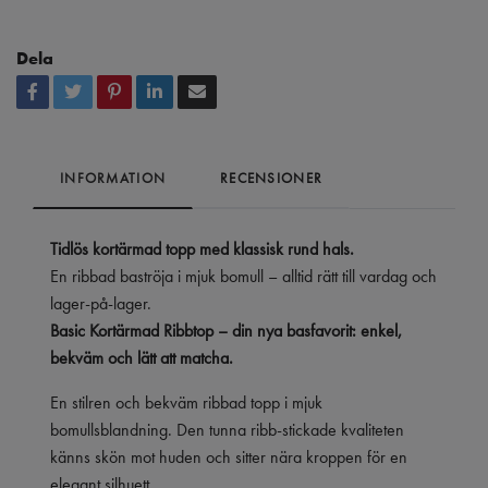
Dela
INFORMATION
RECENSIONER
Tidlös kortärmad topp med klassisk rund hals.
En ribbad baströja i mjuk bomull – alltid rätt till vardag och
lager-på-lager.
Basic Kortärmad Ribbtop – din nya basfavorit: enkel,
bekväm och lätt att matcha.
En stilren och bekväm ribbad topp i mjuk
bomullsblandning. Den tunna ribb-stickade kvaliteten
känns skön mot huden och sitter nära kroppen för en
elegant silhuett.