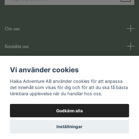
Om oss
Kontakta oss
Kundtjänst
Vi använder cookies
Haika Adventure AB använder cookies för att anpassa
Sociala medier
det innehåll som visas för dig och för att du ska få bästa
tänkbara upplevelse när du handlar hos oss.
Godkänn alla
© 2026 Haika Adventure AB
Inställningar