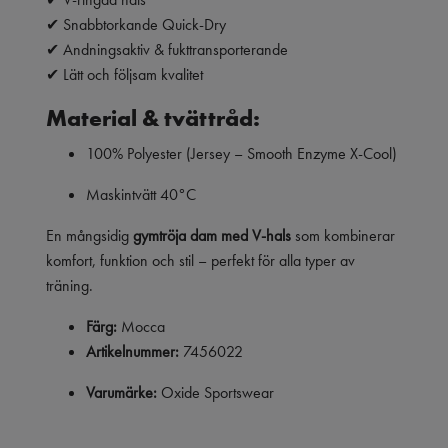
✔ Snabbtorkande Quick-Dry
✔ Andningsaktiv & fukttransporterande
✔ Lätt och följsam kvalitet
Material & tvättråd:
100% Polyester (Jersey – Smooth Enzyme X-Cool)
Maskintvätt 40°C
En mångsidig
gymtröja dam med V-hals
som kombinerar
komfort, funktion och stil – perfekt för alla typer av
träning.
Färg:
Mocca
Artikelnummer:
7456022
Varumärke:
Oxide Sportswear