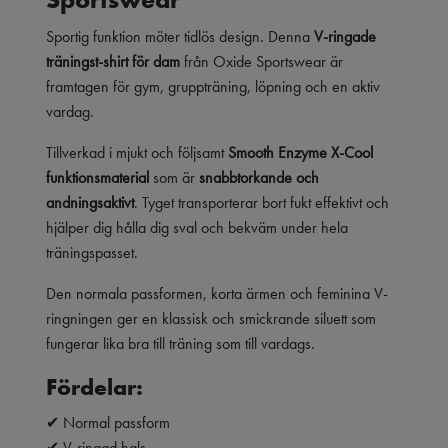
Sportig funktion möter tidlös design. Denna
V-ringade
träningst-shirt för dam
från Oxide Sportswear är
framtagen för gym, gruppträning, löpning och en aktiv
vardag.
Tillverkad i mjukt och följsamt
Smooth Enzyme X-Cool
funktionsmaterial
som är
snabbtorkande och
andningsaktivt
. Tyget transporterar bort fukt effektivt och
hjälper dig hålla dig sval och bekväm under hela
träningspasset.
Den normala passformen, korta ärmen och feminina V-
ringningen ger en klassisk och smickrande siluett som
fungerar lika bra till träning som till vardags.
Fördelar:
✔ Normal passform
✔ V-ringad hals