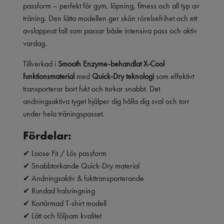
passform – perfekt för gym, löpning, fitness och all typ av
träning. Den lätta modellen ger skön rörelsefrihet och ett
avslappnat fall som passar både intensiva pass och aktiv
vardag.
Tillverkad i
Smooth Enzyme-behandlat X-Cool
funktionsmaterial
med
Quick-Dry teknologi
som effektivt
transporterar bort fukt och torkar snabbt. Det
andningsaktiva tyget hjälper dig hålla dig sval och torr
under hela träningspasset.
Fördelar:
✔ Loose Fit / Lös passform
✔ Snabbtorkande Quick-Dry material
✔ Andningsaktiv & fukttransporterande
✔ Rundad halsringning
✔ Kortärmad T-shirt modell
✔ Lätt och följsam kvalitet