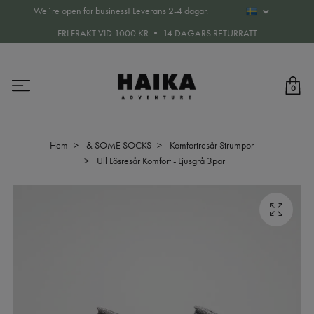
We´re open for business! Leverans 2-4 dagar.
FRI FRAKT VID 1000 KR • 14 DAGARS RETURRÄTT
0
Hem
& SOME SOCKS
Komfortresår Strumpor
Ull Lösresår Komfort - Ljusgrå 3par