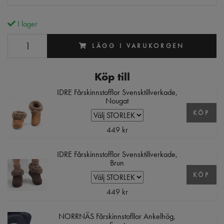
I lager
LÄGG I VARUKORGEN
Köp till
IDRE Fårskinnstofflor Svensktillverkade,
Nougat
KÖP
449 kr
IDRE Fårskinnstofflor Svensktillverkade,
Brun
KÖP
449 kr
NORRNÄS Fårskinnstofllor Ankelhög,