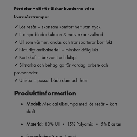
Fördelar – därför älskar kunderna våra
lösresårstrumpor
✔ Lös resår – skonsam komfort helt utan tryck
✔ Främjar blodcirkulation & motverkar svullnad
✔ Ull som värmer, andas och transporterar bort fukt
✔ Naturligt antibakteriell – minskar dålig lukt
✔ Kort skaft – bekvämt och luftigt
✔ Slitstarka och behagliga för vardag, arbete och
promenader
✔ Unisex – passar både dam och herr
Produktinformation
Modell:
Medical ullstrumpa med lös resår – kort
skaft
Material:
80% Ull • 15% Polyamid • 5% Elastan
Förpackning:
3 par / pack