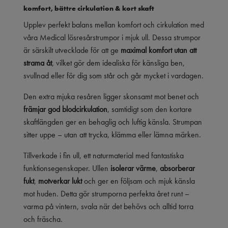
komfort, bättre cirkulation & kort skaft
Upplev perfekt balans mellan komfort och cirkulation med
våra Medical lösresårstrumpor i mjuk ull. Dessa strumpor
är särskilt utvecklade för att ge
maximal komfort utan att
strama åt
, vilket gör dem idealiska för känsliga ben,
svullnad eller för dig som står och går mycket i vardagen.
Den extra mjuka resåren ligger skonsamt mot benet och
främjar god blodcirkulation
, samtidigt som den kortare
skaftlängden ger en behaglig och luftig känsla. Strumpan
sitter uppe – utan att trycka, klämma eller lämna märken.
Tillverkade i fin ull, ett naturmaterial med fantastiska
funktionsegenskaper. Ullen
isolerar värme
,
absorberar
fukt
,
motverkar lukt
och ger en följsam och mjuk känsla
mot huden. Detta gör strumporna perfekta året runt –
varma på vintern, svala när det behövs och alltid torra
och fräscha.