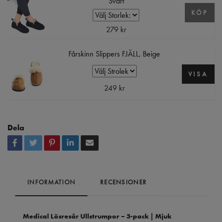
Svart
KÖP
279 kr
Fårskinn Slippers FJÄLL, Beige
VISA
249 kr
Dela
INFORMATION
RECENSIONER
Medical Lösresår Ullstrumpor – 3-pack | Mjuk