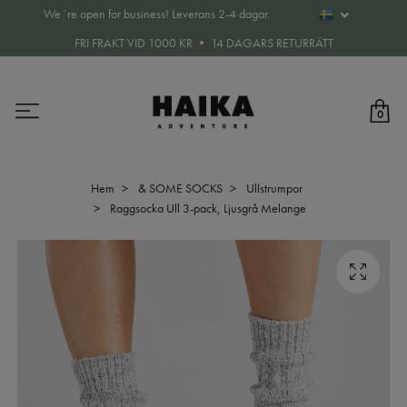
We´re open for business! Leverans 2-4 dagar.
FRI FRAKT VID 1000 KR • 14 DAGARS RETURRÄTT
0
Hem
& SOME SOCKS
Ullstrumpor
Raggsocka Ull 3-pack, Ljusgrå Melange