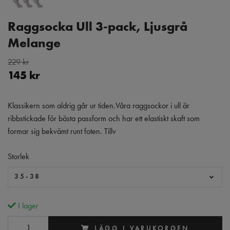
Raggsocka Ull 3-pack, Ljusgrå
Melange
229 kr
145 kr
Klassikern som aldrig går ur tiden.Våra raggsockor i ull är
ribbstickade för bästa passform och har ett elastiskt skaft som
formar sig bekvämt runt foten. Tillv
Storlek
35-38
I lager
LÄGG I VARUKORGEN