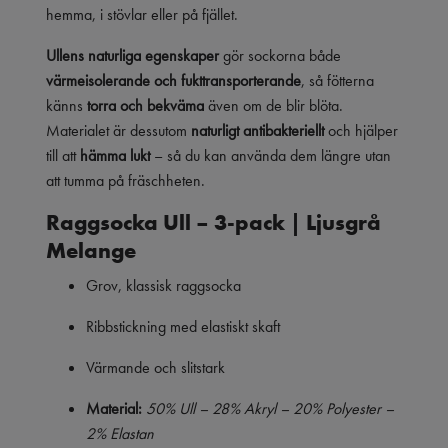
hemma, i stövlar eller på fjället.
Ullens naturliga egenskaper
gör sockorna både
värmeisolerande och fukttransporterande
, så fötterna
känns
torra och bekväma
även om de blir blöta.
Materialet är dessutom
naturligt antibakteriellt
och hjälper
till att
hämma lukt
– så du kan använda dem längre utan
att tumma på fräschheten.
Raggsocka Ull – 3-pack | Ljusgrå
Melange
Grov, klassisk raggsocka
Ribbstickning med elastiskt skaft
Värmande och slitstark
Material:
50% Ull – 28% Akryl – 20% Polyester –
2% Elastan