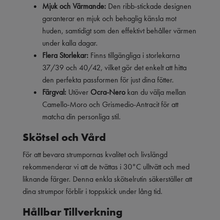
Mjuk och Värmande:
Den ribb-stickade designen
garanterar en mjuk och behaglig känsla mot
huden, samtidigt som den effektivt behåller värmen
under kalla dagar.
Flera Storlekar:
Finns tillgängliga i storlekarna
37/39 och 40/42, vilket gör det enkelt att hitta
den perfekta passformen för just dina fötter.
Färgval:
Utöver
Ocra-Nero
kan du välja mellan
Camello-Moro och Grismedio-Antracit för att
matcha din personliga stil.
Skötsel och Vård
För att bevara strumpornas kvalitet och livslängd
rekommenderar vi att de tvättas i 30°C ulltvätt och med
liknande färger. Denna enkla skötselrutin säkerställer att
dina strumpor förblir i toppskick under lång tid.
Hållbar Tillverkning