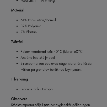
Medium: 11–14 mmHg
Material
61% Eco-Cotton/Bomull
32% Polyamid
7% Elastan
Tvättråd
Rekommenderad tvätt 40°C (klarar 60°C)
Använd inte sköljmedel
Strumporna kan upplevas något stora före första
tvätten på grund av beräknad krympmån.
Tillverkning
Producerade i Europa
Observera
Stödstrumporna säljs i
par
. Av hygienskäl gäller ingen