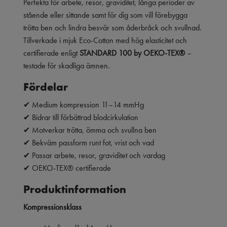
Perfekta för arbete, resor, graviditet, långa perioder av
stående eller sittande samt för dig som vill förebygga
trötta ben och lindra besvär som åderbråck och svullnad.
Tillverkade i mjuk Eco-Cotton med hög elasticitet och
certifierade enligt
STANDARD 100 by OEKO-TEX®
–
testade för skadliga ämnen.
Fördelar
✔ Medium kompression 11–14 mmHg
✔ Bidrar till förbättrad blodcirkulation
✔ Motverkar trötta, ömma och svullna ben
✔ Bekväm passform runt fot, vrist och vad
✔ Passar arbete, resor, graviditet och vardag
✔ OEKO-TEX® certifierade
Produktinformation
Kompressionsklass