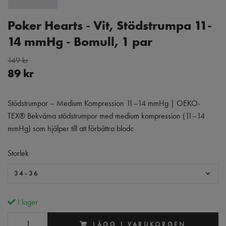
Poker Hearts - Vit, Stödstrumpa 11-
14 mmHg - Bomull, 1 par
149 kr
89 kr
Stödstrumpor – Medium Kompression 11–14 mmHg | OEKO-
TEX® Bekväma stödstrumpor med medium kompression (11–14
mmHg) som hjälper till att förbättra blodc
Storlek
34-36
I lager
LÄGG I VARUKORGEN