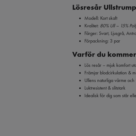
Lösresår Ullstrump
Modell: Kort skaft
Kvalitet:
80% Ull – 15% Pol
Färger: Svart, Ljusgrå, Antr
Förpackning: 3 par
Varför du kommer
Lös resår – mjuk komfort ut
Främjar blodcirkulation & m
Ullens naturliga värme och 
Luktresistent & slitstark
Idealisk för dig som står el