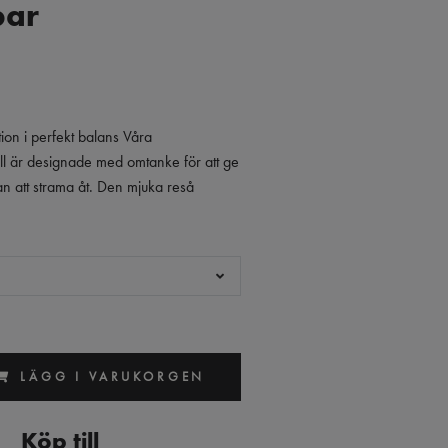
par
tion i perfekt balans Våra
ull är designade med omtanke för att ge
n att strama åt. Den mjuka reså
LÄGG I VARUKORGEN
Köp till