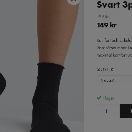
Svart 3
199 kr
149 kr
Komfort och cirkula
lösresårstrumpor i 
maximal komfort uta
STORLEK:
36-40
I lager