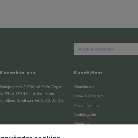
Kontakta oss
Kundtjänst
Stämpelgatan 9 506 46 Borås Org.nr:
Kontakta oss
559396-8984 Kundtjänst: E-post:
Retur- & ångerrätt
kundtjanst@haika.se
Tel: 0763-051312
Allmänna villkor
Storleksguide
Köpvillkor
Om oss