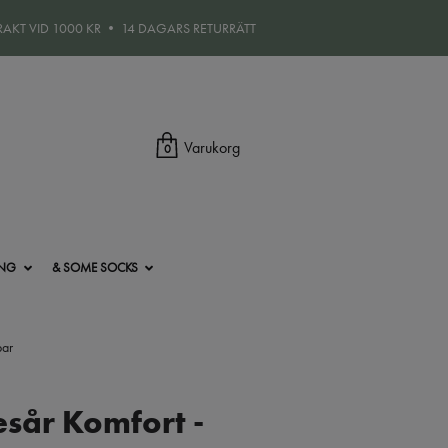
FRAKT VID 1000 KR • 14 DAGARS RETURRÄTT
Varukorg
0
ING
& SOME SOCKS
par
esår Komfort -