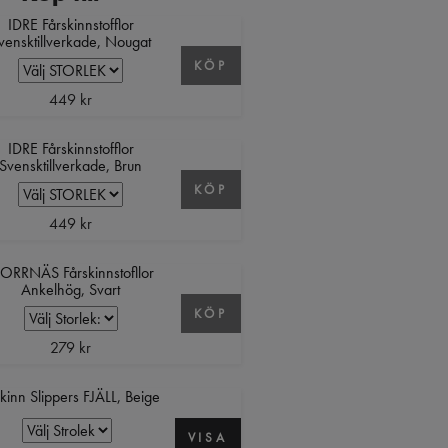
IDRE Fårskinnstofflor
vensktillverkade, Nougat
KÖP
449 kr
IDRE Fårskinnstofflor
Svensktillverkade, Brun
KÖP
449 kr
ORRNÄS Fårskinnstofllor
Ankelhög, Svart
KÖP
279 kr
kinn Slippers FJÄLL, Beige
VISA