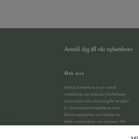
Anmäl dig till vår nyhetsbrev
Om oss
HAIKA Adventure är en svensk
webbshop som erbjuder friluftskläder,
accessoarer och utrustning för ett aktivt
liv. Sortimentet kompletteras med
fårskinnsprodukter och textilier för
både utomhusbruk och hemmet. Vårt
fokus ligger på funktionella produkter,
tydlig kvalitet och en smidig