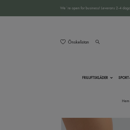
We´re open for business! Leverans 2-4 daga
Önskelistan
FRILUFTSKLÄDER
SPORT
Hem