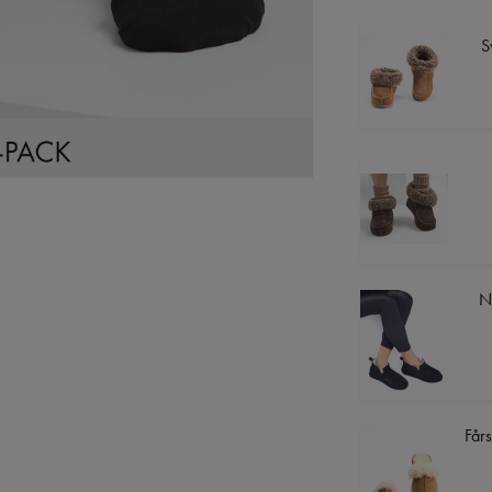
S
N
Fårs