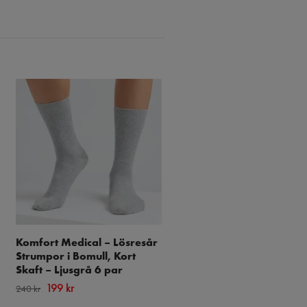
Komfort Medical – Lösresår
Komfort Medical – Lösre
Strumpor i Bomull, Kort
Strumpor i Bomull, Kort
Skaft – Ljusgrå 6 par
Skaft – Svart 3 par
199 kr
99 kr
240 kr
120 kr