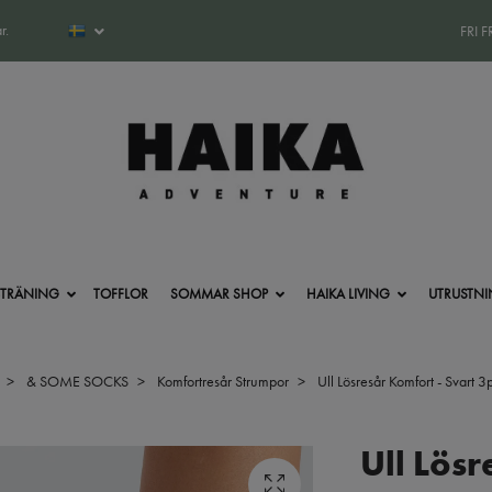
r.
FRI 
-TRÄNING
TOFFLOR
SOMMAR SHOP
HAIKA LIVING
UTRUSTN
& SOME SOCKS
Komfortresår Strumpor
Ull Lösresår Komfort - Svart 3
Ull Lösr