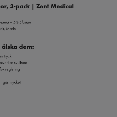
or, 3-pack | Zent Medical
yamid – 5% Elastan
acit, Marin
 älska dem:
an tryck
otverkar svullnad
fuktreglering
ler går mycket