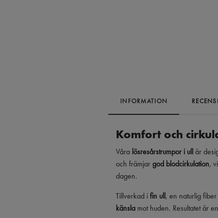
INFORMATION
RECENS
Komfort och cirkul
Våra
lösresårstrumpor i ull
är desig
och främjar
god blodcirkulation
, v
dagen.
Tillverkad i
fin ull
, en naturlig fib
känsla
mot huden. Resultatet är en