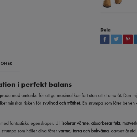
Dela
IONER
ation i perfekt balans
nade med omtanke för att ge maximal komfort utan att strama åt. Den mju
ilket minskar risken för
svullnad och trötthet
. En strumpa som låter benen 
er med fantastiska egenskaper. Ull
isolerar värme
,
absorberar fukt
,
motverk
 strumpa som håller dina fötter
varma, torra och bekväma
, oavsett årstid 