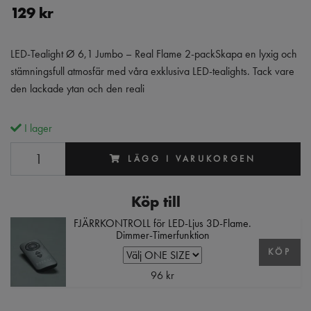
129 kr
LED-Tealight Ø 6,1 Jumbo – Real Flame 2-packSkapa en lyxig och
stämningsfull atmosfär med våra exklusiva LED-tealights. Tack vare
den lackade ytan och den reali
I lager
LÄGG I VARUKORGEN
Köp till
FJÄRRKONTROLL för LED-Ljus 3D-Flame.
Dimmer-Timerfunktion
KÖP
96 kr