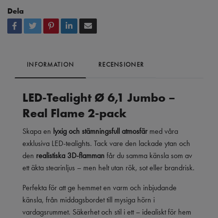
Dela
INFORMATION
RECENSIONER
LED-Tealight Ø 6,1 Jumbo –
Real Flame 2-pack
Skapa en
lyxig och stämningsfull atmosfär
med våra
exklusiva LED-tealights. Tack vare den lackade ytan och
den
realistiska 3D-flamman
får du samma känsla som av
ett äkta stearinljus – men helt utan rök, sot eller brandrisk.
Perfekta för att ge hemmet en varm och inbjudande
känsla, från middagsbordet till mysiga hörn i
vardagsrummet. Säkerhet och stil i ett – idealiskt för hem