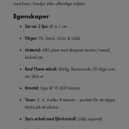
med barn, husdjur eller offentliga miljöer.
Egenskaper
Set om 2 ljus:
Ø 6,1 cm
Färger:
Vit, Sand, Grön & Isblå
Material:
ABS-plast med doppad stearin/vaxad,
lackad yta
Real Flame-teknik:
Rörlig, flammande 3D-låga som
ser äkta ut
Brinntid:
Upp till 15 000 timmar
Timer:
2, 4, 6 eller 8 timmar – perfekt för att slippa
tänka på att släcka
Styrs enkelt med fjärrkontroll:
(säljs separat)