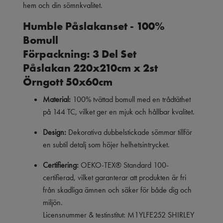
hem och din sömnkvalitet.
Humble Påslakanset - 100%
Bomull
Förpackning:
3 Del Set
Påslakan 220x210cm x 2st
Örngott 50x60cm
Material:
100% tvättad bomull med en trådtäthet
på 144 TC, vilket ger en mjuk och hållbar kvalitet.
Design:
Dekorativa dubbelstickade sömmar tillför
en subtil detalj som höjer helhetsintrycket.
Certifiering:
OEKO-TEX® Standard 100-
certifierad, vilket garanterar att produkten är fri
från skadliga ämnen och säker för både dig och
miljön.
Licensnummer & testinstitut: M1YLFE252 SHIRLEY