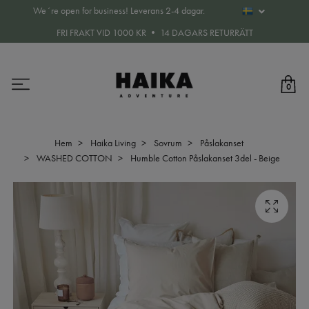
We´re open for business! Leverans 2-4 dagar.
FRI FRAKT VID 1000 KR • 14 DAGARS RETURRÄTT
0
Hem
Haika Living
Sovrum
Påslakanset
WASHED COTTON
Humble Cotton Påslakanset 3del - Beige