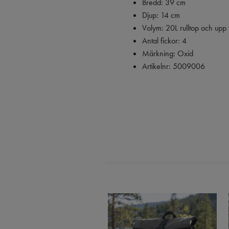
Bredd: 39 cm
Djup: 14 cm
Volym: 20L rulltop och upp 
Antal fickor: 4
Märkning: Oxid
Artikelnr: 5009006