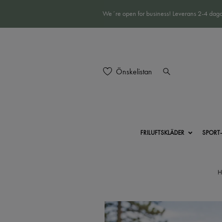
We´re open for business! Leverans 2-4 daga
Önskelistan
FRILUFTSKLÄDER
SPORT
H