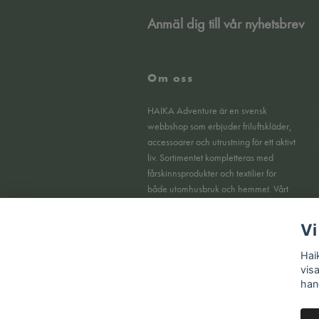
Anmäl dig till vår nyhetsbrev
Om oss
HAIKA Adventure är en svensk
webbshop som erbjuder friluftskläder,
accessoarer och utrustning för ett aktivt
liv. Sortimentet kompletteras med
fårskinnsprodukter och textilier för
både utomhusbruk och hemmet. Vårt
fokus ligger på funktionella produkter,
tydlig kvalitet och en smidig
Vi
köpupplevelse online.
Hai
vis
han