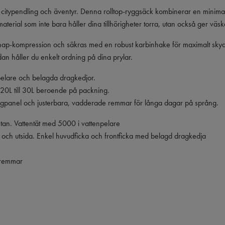
 citypendling och äventyr. Denna rolltop-ryggsäck kombinerar en minimal
 PU-material som inte bara håller dina tillhörigheter torra, utan också ger v
snap-kompression och säkras med en robust karbinhake för maximalt sk
dan håller du enkelt ordning på dina prylar.
lare och belagda dragkedjor.
 20L till 30L beroende på packning.
panel och justerbara, vadderade remmar för långa dagar på språng.
tan. Vattentät med 5000 i vattenpelare
 och utsida. Enkel huvudficka och frontficka med belagd dragkedja
gremmar