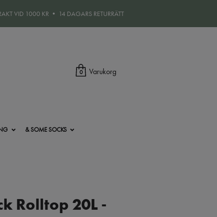
FRAKT VID 1000 KR • 14 DAGARS RETURRÄTT
Varukorg
0
ING
& SOME SOCKS
k Rolltop 20L -