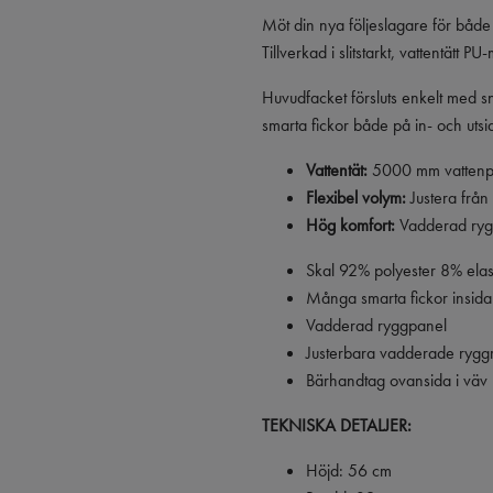
Möt din nya följeslagare för både
Tillverkad i slitstarkt, vattentätt
Huvudfacket försluts enkelt med 
smarta fickor både på in- och utsi
Vattentät:
5000 mm vattenpe
Flexibel volym:
Justera från
Hög komfort:
Vadderad rygg
Skal 92% polyester 8% elas
Många smarta fickor insida
Vadderad ryggpanel
Justerbara vadderade ryg
Bärhandtag ovansida i väv
TEKNISKA DETALJER:
Höjd: 56 cm