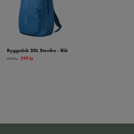
Ryggsäck 20L Stevike - Blå
Axelremskylväska 22L -
Khakigrön
399 kr
599 kr
179 kr
269 kr