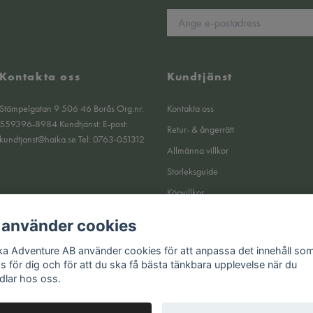
Kontakta oss
Kundtjänst
Stämpelgatan 9 506 46 Borås Org.nr:
Kontakta oss
559396-8984 Kundtjänst: E-post:
Retur- & ångerrätt
kundtjanst@haika.se
Tel: 0763-051312
Allmänna villkor
Storleksguide
Köpvillkor
Om oss
 använder cookies
Integritetspolicy
ka Adventure AB använder cookies för att anpassa det innehåll so
Returer
as för dig och för att du ska få bästa tänkbara upplevelse när du
dlar hos oss.