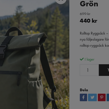
Grön
699 kr
440 kr
Rolltop Ryggsäck – 
nya följeslagare fö
rolltop-ryggsäck ko
I lager
Dela