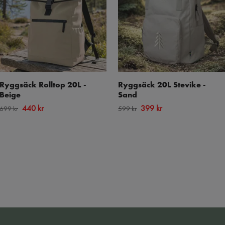
Ryggsäck Rolltop 20L -
Ryggsäck 20L Stevike -
Beige
Sand
440 kr
399 kr
699 kr
599 kr