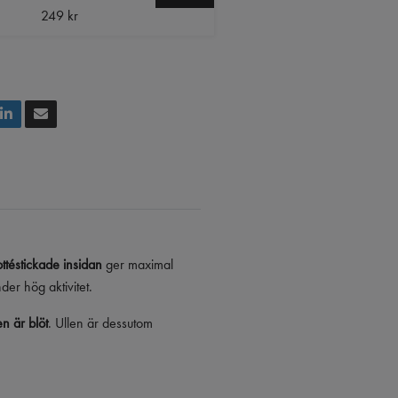
249 kr
ottéstickade insidan
ger maximal
er hög aktivitet.
n är blöt
. Ullen är dessutom