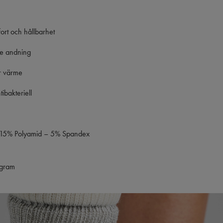
fort och hållbarhet
tre andning
ar värme
ibakteriell
 15% Polyamid – 5% Spandex
ogram