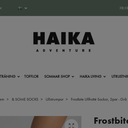
r.
FRI 
-TRÄNING
TOFFLOR
SOMMAR SHOP
HAIKA LIVING
UTRUSTN
em
& SOME SOCKS
Ullstrumpor
Frostbite Ullfrotté Sockor, 2par - Grå
Frostbit