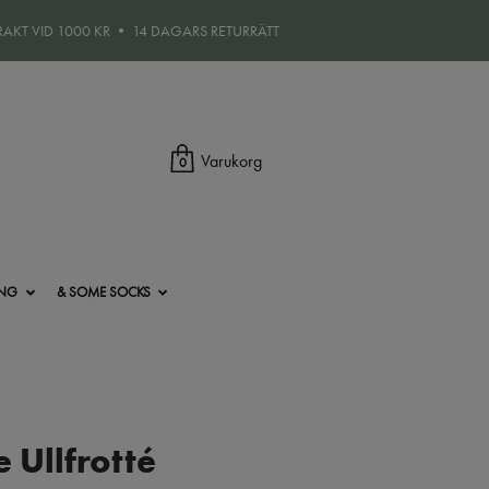
FRAKT VID 1000 KR • 14 DAGARS RETURRÄTT
Varukorg
0
ING
& SOME SOCKS
e Ullfrotté