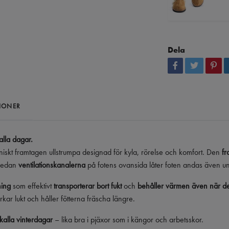
Dela
IONER
alla dagar.
kniskt framtagen ullstrumpa designad för kyla, rörelse och komfort. Den
fr
 medan
ventilationskanalerna
på fotens ovansida låter foten andas även und
ning
som effektivt
transporterar bort fukt
och
behåller värmen även när de
erkar lukt och håller fötterna fräscha längre.
h kalla vinterdagar
– lika bra i pjäxor som i kängor och arbetsskor.