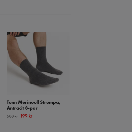
Tunn Merinoull Strumpa,
Ull Lösresår Komfort -
Antracit 3-par
Ljusgrå 3par
199 kr
149 kr
500 kr
199 kr