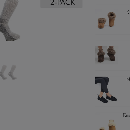
S
N
Fårs