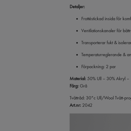
Detaljer:
Frottéstickad insida för kom
Ventilationskanaler för bät
Transporterar fukt & isoler
Temperaturreglerande & ant
Förpackning: 2 par
Material:
50% Ull – 30% Akryl –
Färg:
Grå
Tvättråd: 30°c Ull/Wool Tvätt-pr
Art.nr:
2042