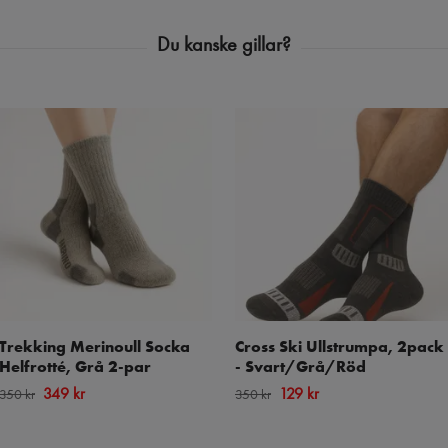
Trekking Merinoull Socka
Cross Ski Ullstrumpa, 2pack
Helfrotté, Grå 2-par
- Svart/Grå/Röd
349 kr
129 kr
350 kr
350 kr