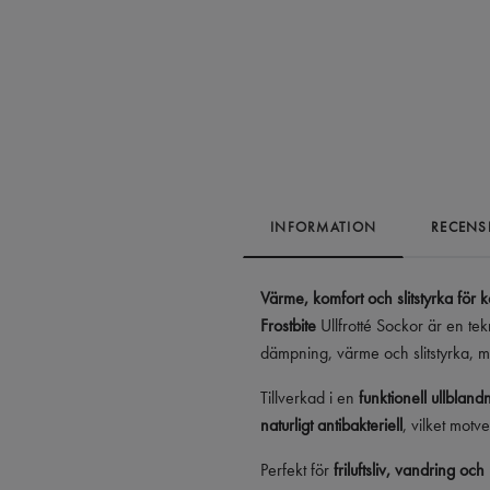
INFORMATION
RECENS
Värme, komfort och slitstyrka för k
Frostbite
Ullfrotté Sockor är en te
dämpning, värme och slitstyrka,
Tillverkad i en
funktionell ullbland
naturligt antibakteriell
, vilket motv
Perfekt för
friluftsliv, vandring oc