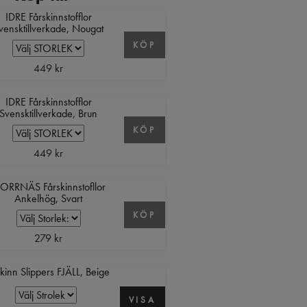
IDRE Fårskinnstofflor
vensktillverkade, Nougat
KÖP
449 kr
IDRE Fårskinnstofflor
Svensktillverkade, Brun
KÖP
449 kr
ORRNÄS Fårskinnstofllor
Ankelhög, Svart
KÖP
279 kr
kinn Slippers FJÄLL, Beige
VISA