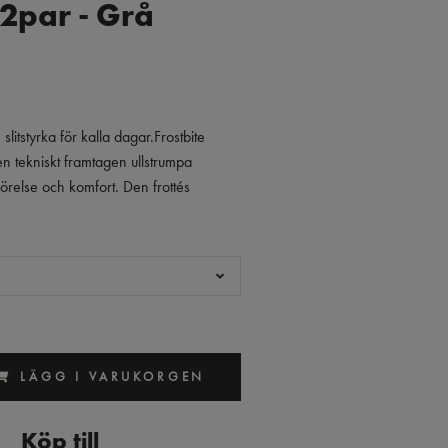
 2par - Grå
litstyrka för kalla dagar.Frostbite
en tekniskt framtagen ullstrumpa
rörelse och komfort. Den frottés
LÄGG I VARUKORGEN
Köp till