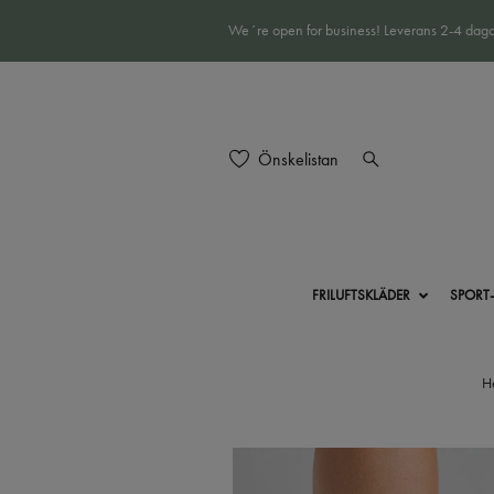
We´re open for business! Leverans 2-4 daga
Önskelistan
FRILUFTSKLÄDER
SPORT
H