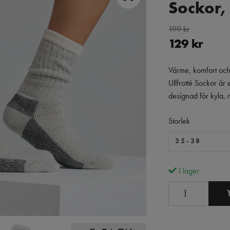
Sockor,
199 kr
129 kr
Värme, komfort och s
Ullfrotté Sockor är 
designad för kyla, 
Storlek
35-38
I lager