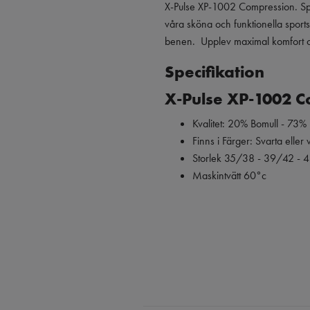
X-Pulse XP-1002 Compression. Sp
våra sköna och funktionella spo
benen.
Upplev maximal komfort o
Specifikation
X-Pulse XP-1002 C
Kvalitet: 20% Bomull - 73%
Finns i Färger: Svarta eller v
Storlek 35/38 - 39/42 - 
Maskintvätt 60°c