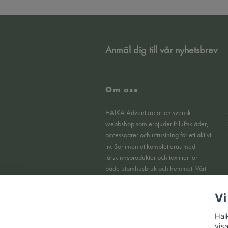
Anmäl dig till vår nyhetsbrev
Om oss
HAIKA Adventure är en svensk
webbshop som erbjuder friluftskläder,
accessoarer och utrustning för ett aktivt
liv. Sortimentet kompletteras med
fårskinnsprodukter och textilier för
både utomhusbruk och hemmet. Vårt
fokus ligger på funktionella produkter,
tydlig kvalitet och en smidig
Vi
köpupplevelse online.
Hai
vis