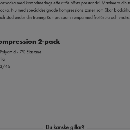
ortsocka med komprimerings effekt för bästa prestanda! Maximera din 
rtsocka. Nu med specialdesignade
kompressions zoner som ökar blodcirkula
ch stöd under din träning
Kompressionstrumpa med frottésula och vristre
ompression 2-pack
 Polyamid - 7% Elastane
ita
43/46