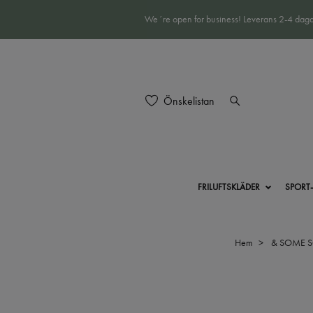
We´re open for business! Leverans 2-4 daga
Önskelistan
FRILUFTSKLÄDER
SPORT
Hem
& SOME 