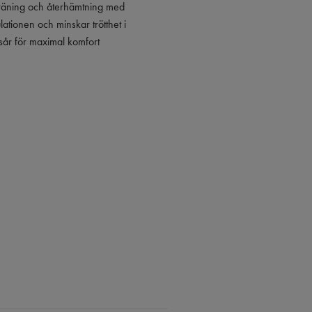
träning
och återhämtning med
tionen och minskar trötthet i
sår för maximal komfort