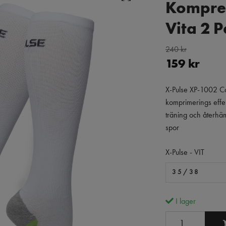
Kompres
Vita 2 P
240 kr
159 kr
X-Pulse XP-1002 C
komprimerings effe
träning och återhä
spor
X-Pulse - VIT
35/38
I lager