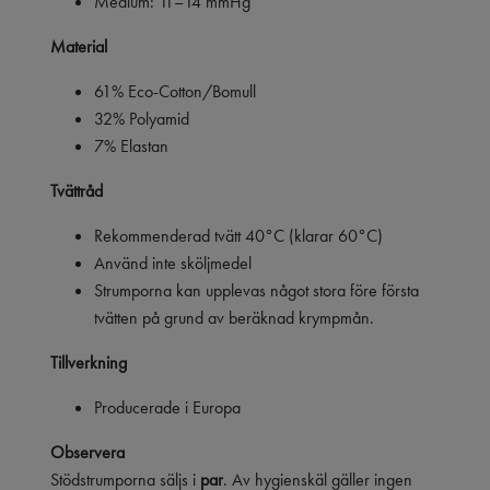
Medium: 11–14 mmHg
Material
61% Eco-Cotton/Bomull
32% Polyamid
7% Elastan
Tvättråd
Rekommenderad tvätt 40°C (klarar 60°C)
Använd inte sköljmedel
Strumporna kan upplevas något stora före första
tvätten på grund av beräknad krympmån.
Tillverkning
Producerade i Europa
Observera
Stödstrumporna säljs i
par
. Av hygienskäl gäller ingen