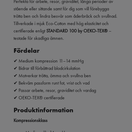
Perfekta för arbete, resor, graviditet, långa perioder av
stående eller sittande samt för dig som vill förebygga
trötta ben och lindra besvär som åderbråck och svullnad.
Tillverkade i mjuk Eco-Cotton med hög elasticitet och
certifierade enligt
STANDARD 100 by OEKO-TEX®
–
testade för skadliga ämnen.
Fördelar
✔ Medium kompression 11–14 mmHg
✔ Bidrar till förbättrad blodcirkulation
✔ Motverkar trötta, ömma och svullna ben
✔ Bekväm passform runt fot, vrist och vad
✔ Passar arbete, resor, graviditet och vardag
✔ OEKO-TEX® certifierade
Produktinformation
Kompressionsklass