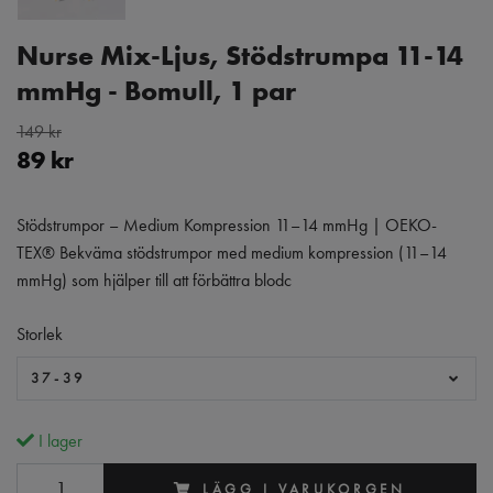
Nurse Mix-Ljus, Stödstrumpa 11-14
mmHg - Bomull, 1 par
149 kr
89 kr
Stödstrumpor – Medium Kompression 11–14 mmHg | OEKO-
TEX® Bekväma stödstrumpor med medium kompression (11–14
mmHg) som hjälper till att förbättra blodc
Storlek
37-39
I lager
LÄGG I VARUKORGEN