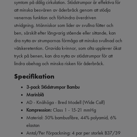
symtom på dålig cirkulation. Stödstrumpor är effektiva för
att minska besvären av åderbråck genom att stödja
venernas funktion och förhindra överdriven
utvidgning. Människor som lider av svullna fötter och
ben, särskilt efter långvarig stående eller sittande, kan
dra nytta av strumpornas förmåga att minska svullnad och
vätskeretention. Gravida kvinnor, som ofta upplever ökat
tryck på benen, kan dra nytta av stödstrumpor för att
lindra obehag och minska risken för åderbråck.
Specifikation
3-pack Stödstrumpor Bambu
Marinblå
AD - Knähöga - Bred Modell (Wide Calf)
Kompression:
Class 1 - 15-21 mmHg
Material: 50% bambusfibre, 44% polyamid, 6%
elastan
Antal/Per Förpackning: 4 par per storlek B37/39