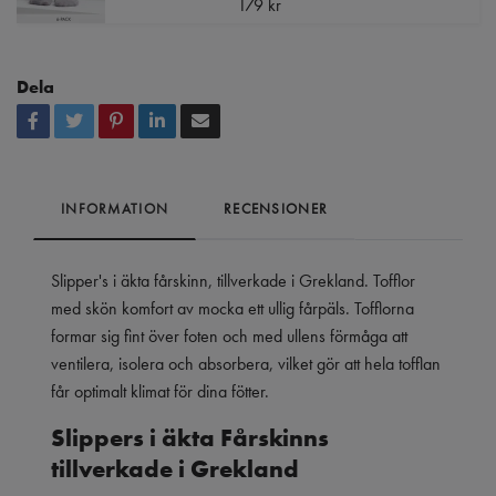
179 kr
Dela
INFORMATION
RECENSIONER
Slipper's i äkta fårskinn, tillverkade i Grekland. Tofflor
med skön komfort av mocka ett ullig fårpäls. Tofflorna
formar sig fint över foten och med ullens förmåga att
ventilera, isolera och absorbera, vilket gör att hela tofflan
får optimalt klimat för dina fötter.
Slippers i äkta Fårskinns
tillverkade i Grekland