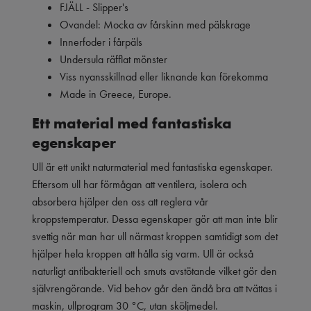
FJÄLL - Slipper's
Ovandel: Mocka av fårskinn med pälskrage
Innerfoder i fårpäls
Undersula räfflat mönster
Viss nyansskillnad eller liknande kan förekomma
Made in Greece, Europe.
Ett material med fantastiska
egenskaper
Ull är ett unikt naturmaterial med fantastiska egenskaper.
Eftersom ull har förmågan att ventilera, isolera och
absorbera hjälper den oss att reglera vår
kroppstemperatur. Dessa egenskaper gör att man inte blir
svettig när man har ull närmast kroppen samtidigt som det
hjälper hela kroppen att hålla sig varm. Ull är också
naturligt antibakteriell och smuts avstötande vilket gör den
självrengörande. Vid behov går den ändå bra att tvättas i
maskin, ullprogram 30 °C, utan sköljmedel.