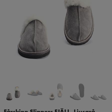
Fårskinn Slippers FJÄLL, Ljusgrå