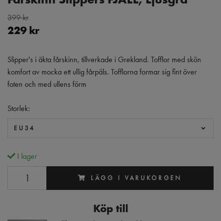
399 kr
229 kr
Slipper's i äkta fårskinn, tillverkade i Grekland. Tofflor med skön
komfort av mocka ett ullig fårpäls. Tofflorna formar sig fint över
foten och med ullens förm
Storlek:
EU34
I lager
LÄGG I VARUKORGEN
Köp till