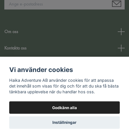
Om oss
Kontakta oss
Kundtjänst
Vi använder cookies
Haika Adventure AB använder cookies för att anpassa
Sociala medier
det innehåll som visas för dig och för att du ska få bästa
tänkbara upplevelse när du handlar hos oss.
Godkänn alla
© 2026 Haika Adventure AB
Inställningar