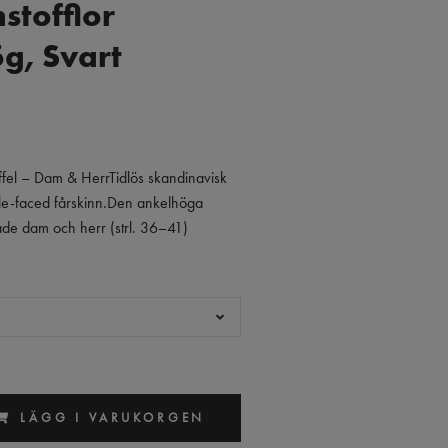
stofflor
g, Svart
offel – Dam & HerrTidlös skandinavisk
ble-faced fårskinn.Den ankelhöga
de dam och herr (strl. 36–41)
LÄGG I VARUKORGEN