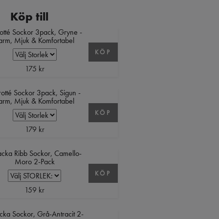
Köp till
rotté Sockor 3pack, Gryne -
arm, Mjuk & Komfortabel
KÖP
175 kr
frotté Sockor 3pack, Sigun -
arm, Mjuk & Komfortabel
KÖP
179 kr
acka Ribb Sockor, Camello-
Moro 2-Pack
KÖP
159 kr
cka Sockor, Grå-Antracit 2-