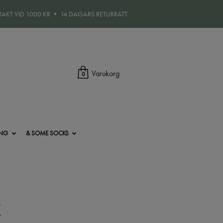
FRAKT VID 1000 KR • 14 DAGARS RETURRÄTT
Varukorg
0
ING
& SOME SOCKS
K