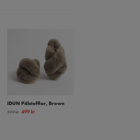
IDUN Pälstofflor, Brown
DOVRE Fårskinn Double-
Faced Axelda,
499 kr
599 kr
Chestnut/Creme
749 kr
870 kr