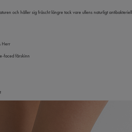
turen och håller sig fräscht längre tack vare ullens naturligt antibakterie
 Herr
e-faced fårskinn
t