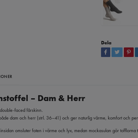
Dela
IONER
nnstoffel – Dam & Herr
 double-faced fårskinn.
de dam och herr (strl. 36–41) och ger naturlig värme, komfort och per
nsidan omsluter foten i värme och lyx, medan mockasulan gör tofflorna t