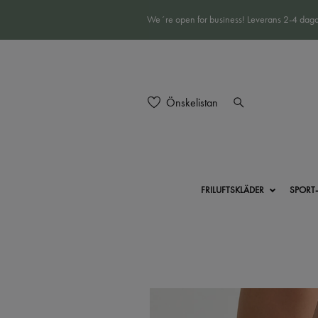
We´re open for business! Leverans 2-4 daga
Önskelistan
FRILUFTSKLÄDER
SPORT