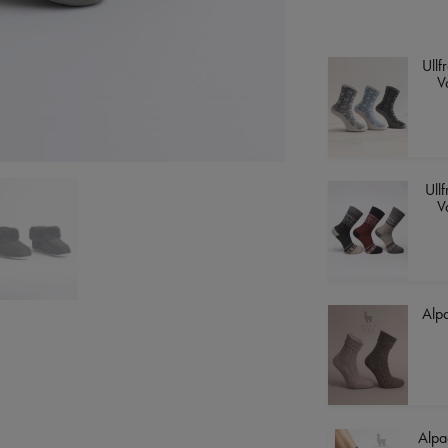
Ullf
V
Ull
V
Alp
Alpa