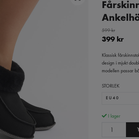
Fårskinn
Ankelhö
599 kr
399 kr
Klassisk fårskinnst
design i mjukt dou
modellen passar bå
STORLEK
EU40
I lager