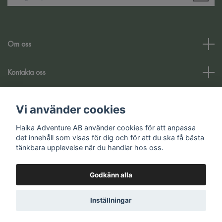
Om oss
Kontakta oss
Kundtjänst
Vi använder cookies
Haika Adventure AB använder cookies för att anpassa
Sociala medier
det innehåll som visas för dig och för att du ska få bästa
tänkbara upplevelse när du handlar hos oss.
Godkänn alla
© 2026 Haika Adventure AB
Inställningar