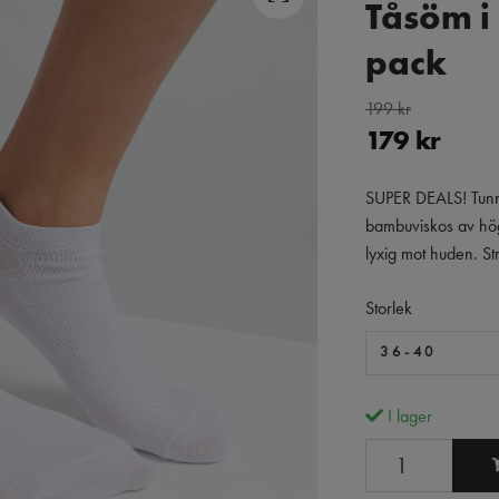
Tåsöm i
pack
199 kr
179 kr
SUPER DEALS! Tunn 
bambuviskos av hög
lyxig mot huden. Str
Storlek
36-40
I lager