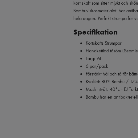
kort skaft som sitter mjukt och s
Bambuviskosmaterialet har antibakt
hela dagen. Perfekt strumpa för v
Specifikation
Kortskafts Strumpor
Handkettlad tåsöm (Seamle
Färg: Vit
6 par/pack
Förstärkt häl och tå för bätt
Kvalitet: 80% Bambu / 17%
Maskintvätt: 40°c - EJ Tork
Bambu har en antibakteriell