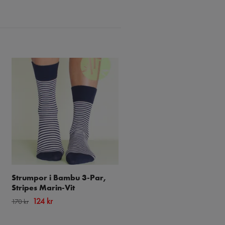
Strumpor i Bambu 3-Par,
Strumpor i Bambu 3-Par,
Stripes Marin-Vit
Stripes Grå-Vit
124 kr
124 kr
170 kr
170 kr