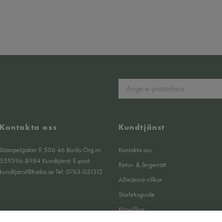
Kontakta oss
Kundtjänst
Stämpelgatan 9 506 46 Borås Org.nr:
Kontakta oss
559396-8984 Kundtjänst: E-post:
Retur- & ångerrätt
kundtjanst@haika.se
Tel: 0763-051312
Allmänna villkor
Storleksguide
Köpvillkor