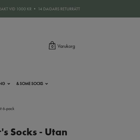
FRAKT VID 1000 KR • 14 DAGARS RETURRÄTT
Varukorg
0
ING
& SOME SOCKS
it 6-pack
's Socks - Utan