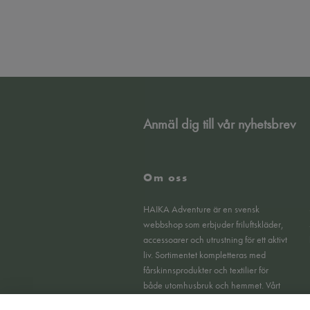
Anmäl dig till vår nyhetsbrev
Om oss
HAIKA Adventure är en svensk
webbshop som erbjuder friluftskläder,
accessoarer och utrustning för ett aktivt
liv. Sortimentet kompletteras med
fårskinnsprodukter och textilier för
både utomhusbruk och hemmet. Vårt
fokus ligger på funktionella produkter,