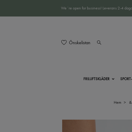
We´re open for business! Leverans 2-4 daga
Önskelistan
FRILUFTSKLÄDER
SPORT
Hem
&