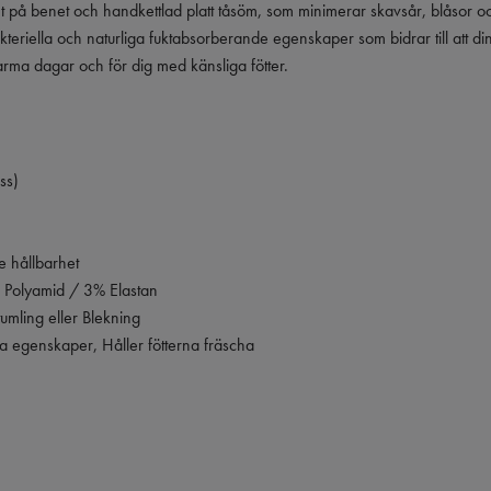
könt på benet och handkettlad platt tåsöm, som minimerar skavsår, blåsor 
eriella och naturliga fuktabsorberande egenskaper som bidrar till att din
arma dagar och för dig med känsliga fötter.
ss)
re hållbarhet
 Polyamid / 3% Elastan
tumling eller Blekning
a egenskaper, Håller fötterna fräscha