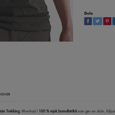
Dela
IONER
tain Trekking
, tillverkad i
100 % mjuk bomullstrikå
som ger en skön, följsa