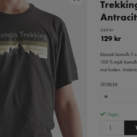
Trekking
Antraci
245 kr
129 kr
klassisk bomulls-T-s
100 % mjuk bomulls
mot huden. Material
STORLEK
M
I lager