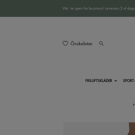
We´re open for business! Leverans 2-4 daga
Önskelistan
FRILUFTSKLÄDER
SPORT