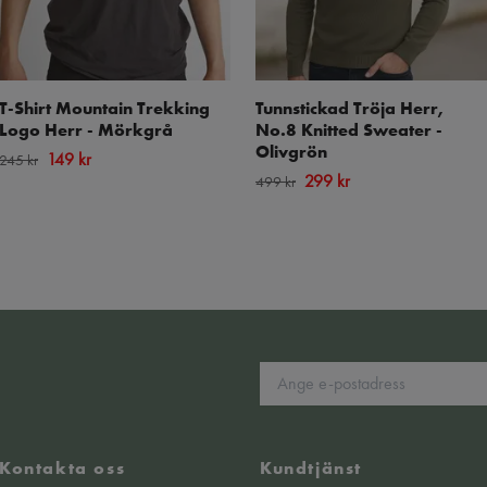
T-Shirt Mountain Trekking
Tunnstickad Tröja Herr,
Logo Herr - Mörkgrå
No.8 Knitted Sweater -
Olivgrön
149 kr
245 kr
299 kr
499 kr
Kontakta oss
Kundtjänst