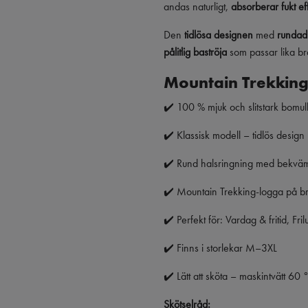
andas naturligt,
absorberar fukt eff
Den
tidlösa designen
med
rundad
pålitlig baströja
som passar lika b
Mountain Trekking T
✔️ 100 % mjuk och slitstark bomul
✔️ Klassisk modell – tidlös design
✔️ Rund halsringning med bekvä
✔️ Mountain Trekking-logga på br
✔️ Perfekt för: Vardag & fritid, Fri
✔️ Finns i storlekar M–3XL
✔️ Lätt att sköta – maskintvätt 60 
Skötselråd: