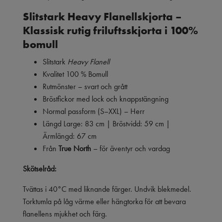
Slitstark Heavy Flanellskjorta –
Klassisk rutig friluftsskjorta i 100%
bomull
Slitstark
Heavy Flanell
Kvalitet 100 % Bomull
Rutmönster – svart och grått
Bröstfickor med lock och knappstängning
Normal passform (S–XXL) – Herr
Längd Large: 83 cm | Bröstvidd: 59 cm |
Ärmlängd: 67 cm
Från
True North
– för äventyr och vardag
Skötselråd:
Tvättas i 40°C med liknande färger. Undvik blekmedel.
Torktumla på låg värme eller hängtorka för att bevara
flanellens mjukhet och färg.