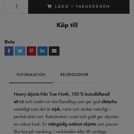
LÄGG I VARUKORGEN
Köp till
Dela
INFORMATION
RECENSIONER
Heavy skjorta från True North,
100 % bomullsflanell
ett
tätt och rustikt rut vävt flanelltyg som ger god
slitstyrka
samtidigt som det är
mjuk,
varm och andas naturligt –
perfekt året runt. Rutmönstret i svart och grått ger skjortan
en robust look. En
mångsidig outdoor-skjorta
som passar
lika bra på vandring, i verkstaden eller till vardags.