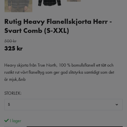
Rutig Heavy Flanellskjorta Herr -
Svart Comb (S-XXL)
500 kr
325 kr
Heavy skjorta från True North, 100 % bomullsflanell ett tätt och
rustikt rut vävt flanelltyg som ger god slitstyrka samtidigt som det
är mjuk,&nb
STORLEK:
S
I lager