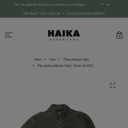
We´re open for business! Leverans 2-4 dagar.
FRI FRAKT VID 1000 KR • 14 DAGARS RETURRÄTT
0
Hem
Herr
Fleecetröjor Herr
Pile Jacka Abisko Herr, Grön (S-XXL)