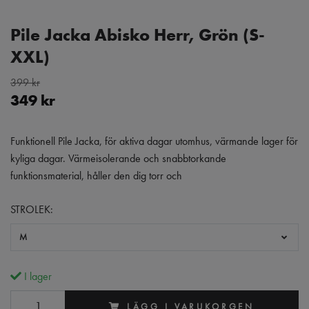
Pile Jacka Abisko Herr, Grön (S-
XXL)
399 kr
349 kr
Funktionell Pile Jacka, för aktiva dagar utomhus, värmande lager för
kyliga dagar. Värmeisolerande och snabbtorkande
funktionsmaterial, håller den dig torr och
STROLEK:
M
I lager
LÄGG I VARUKORGEN