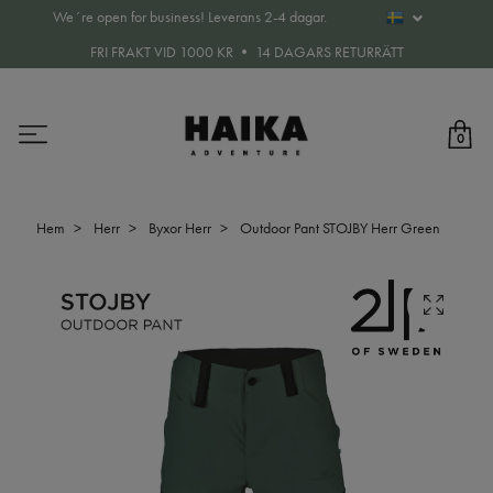
We´re open for business! Leverans 2-4 dagar.
FRI FRAKT VID 1000 KR • 14 DAGARS RETURRÄTT
0
Hem
Herr
Byxor Herr
Outdoor Pant STOJBY Herr Green