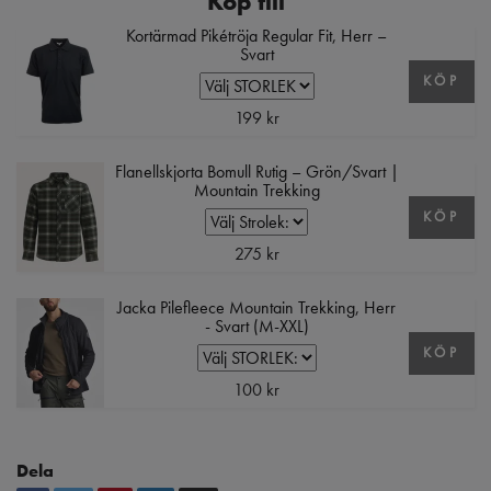
Köp till
Kortärmad Pikétröja Regular Fit, Herr –
Svart
KÖP
199 kr
Flanellskjorta Bomull Rutig – Grön/Svart |
Mountain Trekking
KÖP
275 kr
Jacka Pilefleece Mountain Trekking, Herr
- Svart (M-XXL)
KÖP
100 kr
Dela