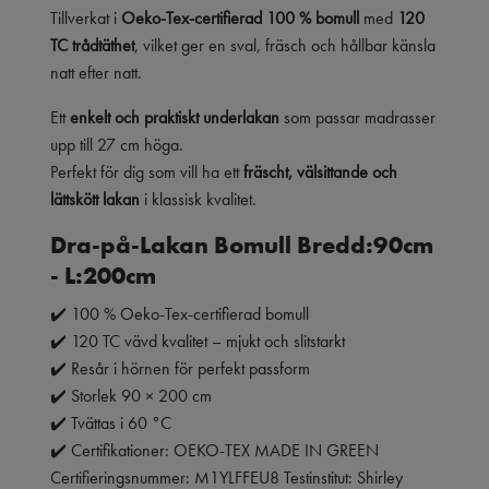
Tillverkat i
Oeko-Tex-certifierad 100 % bomull
med
120
TC trådtäthet
, vilket ger en sval, fräsch och hållbar känsla
natt efter natt.
Ett
enkelt och praktiskt underlakan
som passar madrasser
upp till 27 cm höga.
Perfekt för dig som vill ha ett
fräscht, välsittande och
lättskött lakan
i klassisk kvalitet.
Dra-på-Lakan Bomull Bredd:90cm
- L:200cm
✔️ 100 % Oeko-Tex-certifierad bomull
✔️ 120 TC vävd kvalitet – mjukt och slitstarkt
✔️ Resår i hörnen för perfekt passform
✔️ Storlek 90 × 200 cm
✔️ Tvättas i 60 °C
✔️
Certifikationer: OEKO-TEX MADE IN GREEN
Certifieringsnummer: M1YLFFEU8 Testinstitut: Shirley