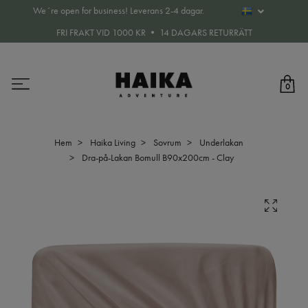
We´re open for business! Leverans 2-4 dagar.
FRI FRAKT VID 1000 KR • 14 DAGARS RETURRÄTT
0
Hem
Haika Living
Sovrum
Underlakan
Dra-på-Lakan Bomull B90x200cm - Clay