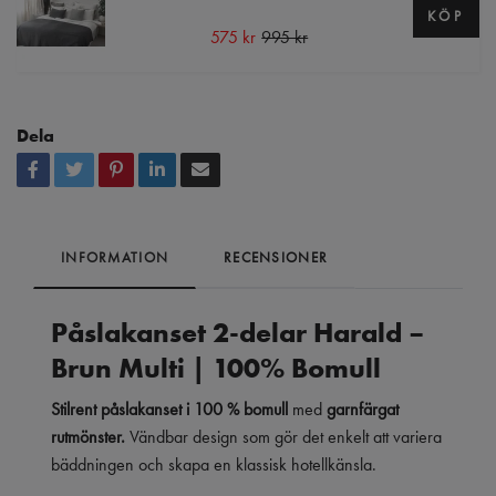
KÖP
575 kr
995 kr
Dela
INFORMATION
RECENSIONER
Påslakanset 2-delar Harald –
Brun Multi | 100% Bomull
Stilrent påslakanset i 100 % bomull
med
garnfärgat
rutmönster.
Vändbar design som gör det enkelt att variera
bäddningen och skapa en klassisk hotellkänsla.