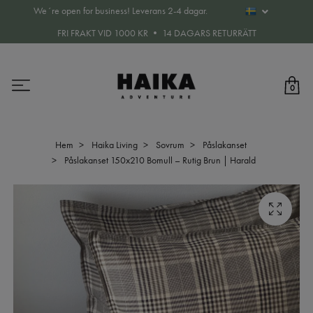
We´re open for business! Leverans 2-4 dagar.
FRI FRAKT VID 1000 KR • 14 DAGARS RETURRÄTT
0
Hem
Haika Living
Sovrum
Påslakanset
Påslakanset 150x210 Bomull – Rutig Brun | Harald