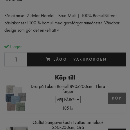
Påslakanset 2-delar Harald – Brun Multi | 100% BomullStilrent
påslakanset i 100 % bomull med garnfärgat rutmönster. Vändbar
design som gör det enkelt att v
I lager
LÄGG I VARUKORGEN
Köp till
Dra-på-Lakan Bomull B90x200cm - Flera
färger
KÖP
185 kr
Quiltat Sängöverkast i Tvättad Linnelook
250x250cm, Grå