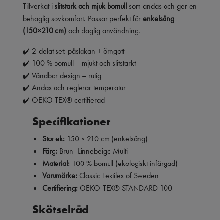
Tillverkat i
slitstark och mjuk bomull
som andas och ger en
behaglig sovkomfort. Passar perfekt för
enkelsäng
(150×210 cm)
och daglig användning.
✔️ 2-delat set: påslakan + örngott
✔️ 100 % bomull – mjukt och slitstarkt
✔️ Vändbar design – rutig
✔️ Andas och reglerar temperatur
✔️ OEKO-TEX® certifierad
Specifikationer
Storlek:
150 × 210 cm (enkelsäng)
Färg:
Brun -Linnebeige Multi
Material:
100 % bomull (ekologiskt infärgad)
Varumärke:
Classic Textiles of Sweden
Certifiering:
OEKO-TEX® STANDARD 100
Skötselråd