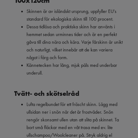
100x120cm
Skinnen är av isländskt ursprung, uppfyller EU's
standard för ekologiska skinn till 100 procent.
Dessa tidlösa och praktiska skinn har använts i
hemmet sedan urminnes tider och är en perfekt
gåva till dina nära och kära. Varje fårskinn är unikt
och naturligt, vilket innebär att de kan variera
något i färg och form.
Kännetecken har lång, mjuk päls med underbar
underull.
Tvätt- och skötselråd
Lufta regelbundet för ett fräscht skinn. Lägg med
ullsidan ner i snön när det är frostväder. Snön
rengör skonsamt ullen utan att slita på skinnet. Ta
bort små fläckar med en våt trasa med ev. lite
ullschampoo/Woolcleaner på. Stryk aldrig el