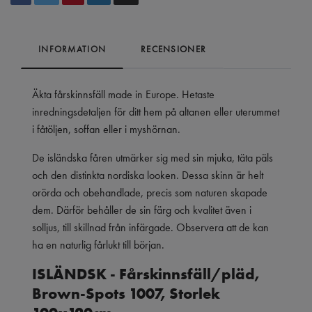
INFORMATION
RECENSIONER
Äkta fårskinnsfäll made in Europe. Hetaste
inredningsdetaljen för ditt hem på altanen eller uterummet
i fåtöljen, soffan eller i myshörnan.
De isländska fåren utmärker sig med sin mjuka, täta päls
och den distinkta nordiska looken. Dessa skinn är helt
orörda och obehandlade, precis som naturen skapade
dem. Därför behåller de sin färg och kvalitet även i
solljus, till skillnad från infärgade. Observera att de kan
ha en naturlig fårlukt till början.
ISLÄNDSK - Fårskinnsfäll/pläd,
Brown-Spots 1007, Storlek