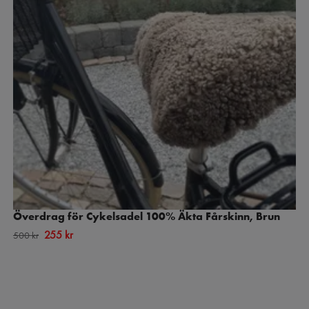
Överdrag för Cykelsadel 100% Äkta Fårskinn, Brun
255 kr
500 kr