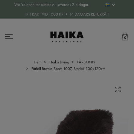
We´re open for business! Leverans 2-4 dagar.
FRI FRAKT VID 1000 KR • 14 DAGARS RETURRÄTT
0
Hem
Haika Living
FÅRSKINN
Fårfäll Brown-Spots 1007, Storlek 100x120cm