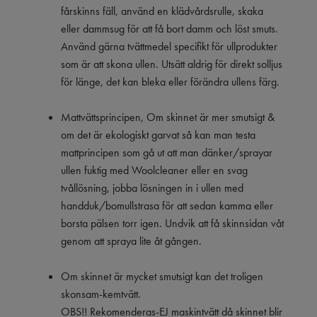
fårskinns fäll, använd en klädvårdsrulle, skaka
eller dammsug för att få bort damm och löst smuts.
Använd gärna tvättmedel specifikt för ullprodukter
som är att skona ullen. Utsätt aldrig för direkt solljus
för länge, det kan bleka eller förändra ullens färg.
Mattvättsprincipen, Om skinnet är mer smutsigt &
om det är ekologiskt garvat så kan man testa
mattprincipen som gå ut att man dänker/sprayar
ullen fuktig med Woolcleaner eller en svag
tvållösning, jobba lösningen in i ullen med
handduk/bomullstrasa för att sedan kamma eller
borsta pälsen torr igen. Undvik att få skinnsidan våt
genom att spraya lite åt gången.
Om skinnet är mycket smutsigt kan det troligen
skonsam-kemtvätt.
OBS!! Rekomenderas-EJ maskintvätt då skinnet blir